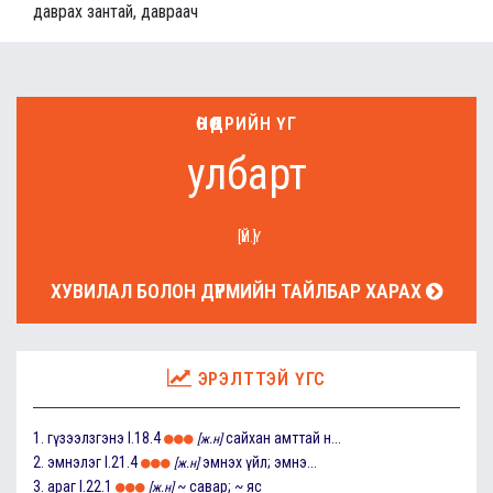
даврах зантай, давраач
ӨНӨӨДРИЙН ҮГ
улбарт
[ҮЙ.Ү]
ХУВИЛАЛ БОЛОН ДҮРМИЙН ТАЙЛБАР ХАРАХ
ЭРЭЛТТЭЙ ҮГС
1.
гүзээлзгэнэ
I.18.4
сайхан амттай н...
[ж.н]
2.
эмнэлэг
I.21.4
эмнэх үйл; эмнэ...
[ж.н]
3.
араг
I.22.1
~ савар; ~ яс
[ж.н]