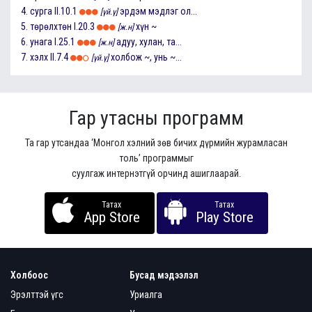
4.
сурга
II.10.1
эрдэм мэдлэг ол...
[үй.ү]
5.
төрөлхтөн
I.20.3
хүн ~
[ж.н]
6.
унага
I.25.1
адуу, хулан, та...
[ж.н]
7.
хэлх
II.7.4
холбож ~, унь ~...
[үй.ү]
Гар утасны программ
Та гар утсандаа ‘Монгол хэлний зөв бичих дүрмийн журамласан
толь’ программыг
суулгаж интернэтгүй орчинд ашиглаарай.
Татах
Татах
App Store
Play Store
Холбоос
Бусад мэдээлэл
Эрэлттэй үгс
Уриалга