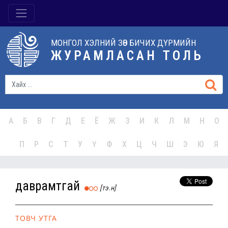
МОНГОЛ ХЭЛНИЙ ЗӨВ БИЧИХ ДҮРМИЙН
ЖУРАМЛАСАН ТОЛЬ
А
Б
В
Г
Д
Е
Ё
Ж
З
И
К
Л
М
Н
О
П
Р
С
Т
У
Ү
Ф
Х
Ц
Ч
Ш
Э
Ю
Я
даврамтгай
[тэ.н]
ТОВЧ УТГА