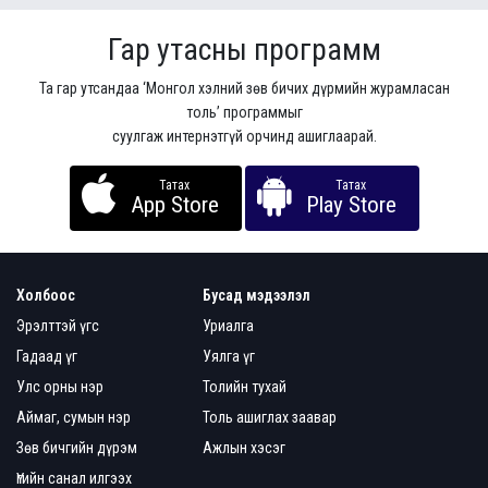
Гар утасны программ
Та гар утсандаа ‘Монгол хэлний зөв бичих дүрмийн журамласан
толь’ программыг
суулгаж интернэтгүй орчинд ашиглаарай.
Татах
Татах
App Store
Play Store
Холбоос
Бусад мэдээлэл
Эрэлттэй үгс
Уриалга
Гадаад үг
Уялга үг
Улс орны нэр
Толийн тухай
Аймаг, сумын нэр
Толь ашиглах заавар
Зөв бичгийн дүрэм
Ажлын хэсэг
Үгийн санал илгээх