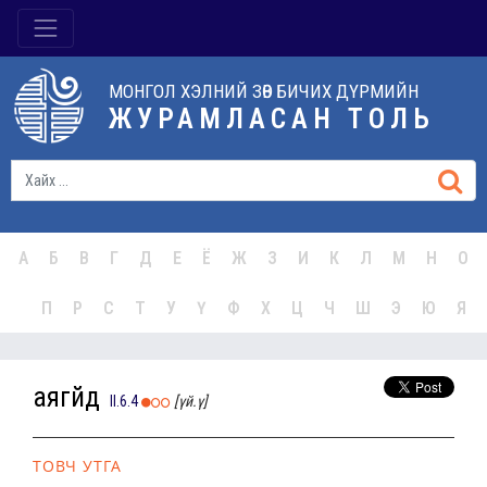
МОНГОЛ ХЭЛНИЙ ЗӨВ БИЧИХ ДҮРМИЙН
ЖУРАМЛАСАН ТОЛЬ
А
Б
В
Г
Д
Е
Ё
Ж
З
И
К
Л
М
Н
О
П
Р
С
Т
У
Ү
Ф
Х
Ц
Ч
Ш
Э
Ю
Я
аягүйд
II.6.4
[үй.ү]
ТОВЧ УТГА