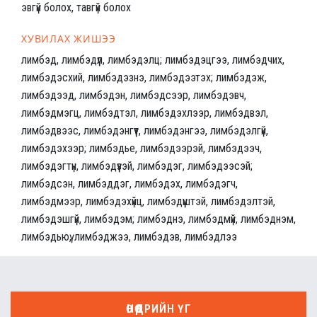
эвгүй болох, тавгүй болох
ХУВИЛАХ ЖИШЭЭ
лимбэд, лимбэдүүл, лимбэдэлц; лимбэдэцгээ, лимбэдчих,
лимбэдэсхий, лимбэдэзнэ, лимбэдээтэх; лимбэдэж,
лимбэдээд, лимбэдэн, лимбэдсээр, лимбэдэвч,
лимбэдмэгц, лимбэдтэл, лимбэдэхлээр, лимбэдвэл,
лимбэдвээс, лимбэдэнгүүт, лимбэдэнгээ, лимбэдэлгүй,
лимбэдэхээр; лимбэдье, лимбэдээрэй, лимбэдээч,
лимбэдэгтүн, лимбэдүүзэй, лимбэдэг, лимбэдээсэй;
лимбэдсэн, лимбэддэг, лимбэдэх, лимбэдэгч,
лимбэдмээр, лимбэдэхүйц, лимбэдүүштэй, лимбэдэлтэй,
лимбэдэшгүй, лимбэдэм; лимбэднэ, лимбэдмүй, лимбэднэм,
лимбэдьюү, лимбэджээ, лимбэдэв, лимбэдлээ
ӨНӨӨДРИЙН ҮГ