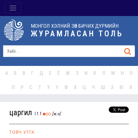
МОНГОЛ ХЭЛНИЙ ЗӨВ БИЧИХ ДҮРМИЙН
ЖУРАМЛАСАН ТОЛЬ
А
Б
В
Г
Д
Е
Ё
Ж
З
И
К
Л
М
Н
О
П
Р
С
Т
У
Ү
Ф
Х
Ц
Ч
Ш
Э
Ю
Я
царгил
I.1.1
[ж.н]
ТОВЧ УТГА