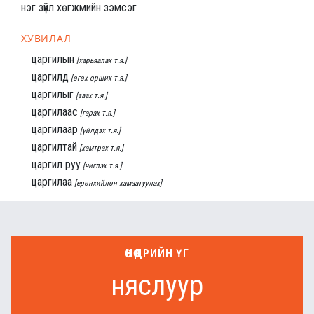
нэг зүйл хөгжмийн зэмсэг
ХУВИЛАЛ
царгилын
[харьяалах т.я.]
царгилд
[өгөх орших т.я.]
царгилыг
[заах т.я.]
царгилаас
[гарах т.я.]
царгилаар
[үйлдэх т.я.]
царгилтай
[хамтрах т.я.]
царгил руу
[чиглэх т.я.]
царгилаа
[ерөнхийлөн хамаатуулах]
ӨНӨӨДРИЙН ҮГ
няслуур