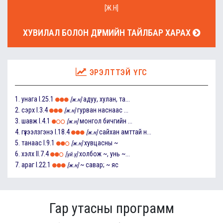
[Ж.Н]
ХУВИЛАЛ БОЛОН ДҮРМИЙН ТАЙЛБАР ХАРАХ
ЭРЭЛТТЭЙ ҮГС
1.
унага
I.25.1
адуу, хулан, та...
[ж.н]
2.
сэрх
I.3.4
гурван наснаас ...
[ж.н]
3.
шавж
I.4.1
монгол бичгийн ...
[ж.н]
4.
гүзээлзгэнэ
I.18.4
сайхан амттай н...
[ж.н]
5.
танаас
I.9.1
хувцасны ~
[ж.н]
6.
хэлх
II.7.4
холбож ~, унь ~...
[үй.ү]
7.
араг
I.22.1
~ савар; ~ яс
[ж.н]
Гар утасны программ