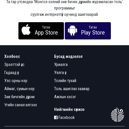
Та гар утсандаа ‘Монгол хэлний зөв бичих дүрмийн журамласан толь’
программыг
суулгаж интернэтгүй орчинд ашиглаарай.
Татах
Татах
App Store
Play Store
Холбоос
Бусад мэдээлэл
Эрэлттэй үгс
Уриалга
Гадаад үг
Уялга үг
Улс орны нэр
Толийн тухай
Аймаг, сумын нэр
Толь ашиглах заавар
Зөв бичгийн дүрэм
Ажлын хэсэг
Үгийн санал илгээх
Нийгмийн сүлжээ
Facebook