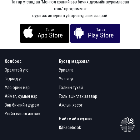
Та гар утсандаа ‘Монгол хэлний зөв бичих дүрмийн журамласан
толь’ программыг
суулгаж интернэтгүй орчинд ашиглаарай.
Татах
Татах
App Store
Play Store
Холбоос
Бусад мэдээлэл
Эрэлттэй үгс
Уриалга
Гадаад үг
Уялга үг
Улс орны нэр
Толийн тухай
Аймаг, сумын нэр
Толь ашиглах заавар
Зөв бичгийн дүрэм
Ажлын хэсэг
Үгийн санал илгээх
Нийгмийн сүлжээ
Facebook