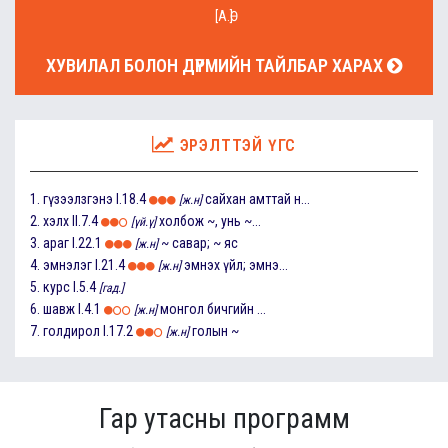
[А.Ө]
ХУВИЛАЛ БОЛОН ДҮРМИЙН ТАЙЛБАР ХАРАХ
ЭРЭЛТТЭЙ ҮГС
1.
гүзээлзгэнэ
I.18.4
сайхан амттай н...
[ж.н]
2.
хэлх
II.7.4
холбож ~, унь ~...
[үй.ү]
3.
араг
I.22.1
~ савар; ~ яс
[ж.н]
4.
эмнэлэг
I.21.4
эмнэх үйл; эмнэ...
[ж.н]
5.
курс
I.5.4
[гад.]
6.
шавж
I.4.1
монгол бичгийн ...
[ж.н]
7.
голдирол
I.17.2
голын ~
[ж.н]
Гар утасны программ