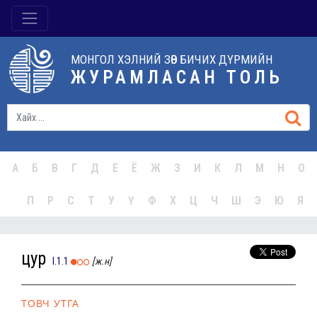
МОНГОЛ ХЭЛНИЙ ЗӨВ БИЧИХ ДҮРМИЙН
ЖУРАМЛАСАН ТОЛЬ
А
Б
В
Г
Д
Е
Ё
Ж
З
И
К
Л
М
Н
О
П
Р
С
Т
У
Ү
Ф
Х
Ц
Ч
Ш
Э
Ю
Я
цур
I.1.1
[ж.н]
ТОВЧ УТГА