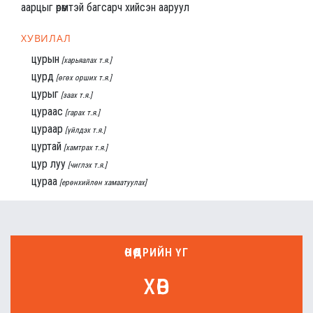
аарцыг өрөмтэй багсарч хийсэн ааруул
ХУВИЛАЛ
цурын
[харьяалах т.я.]
цурд
[өгөх орших т.я.]
цурыг
[заах т.я.]
цураас
[гарах т.я.]
цураар
[үйлдэх т.я.]
цуртай
[хамтрах т.я.]
цур луу
[чиглэх т.я.]
цураа
[ерөнхийлөн хамаатуулах]
ӨНӨӨДРИЙН ҮГ
хөв