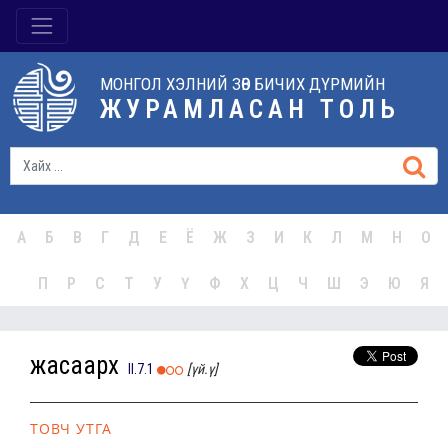
МОНГОЛ ХЭЛНИЙ ЗӨВ БИЧИХ ДҮРМИЙН
ЖУРАМЛАСАН ТОЛЬ
А
Б
В
Г
Д
Е
Ё
Ж
З
И
К
Л
М
Н
О
П
Р
С
Т
У
Ү
Ф
Х
Ц
Ч
Ш
Э
Ю
Я
жасаарх
II.7.1
[үй.ү]
ТОВЧ УТГА