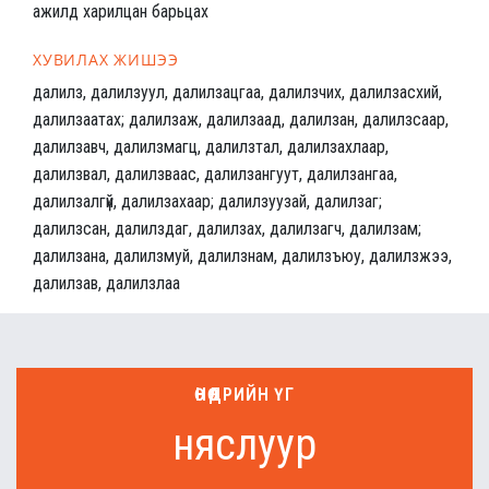
ажилд харилцан барьцах
ХУВИЛАХ ЖИШЭЭ
далилз, далилзуул, далилзацгаа, далилзчих, далилзасхий,
далилзаатах; далилзаж, далилзаад, далилзан, далилзсаар,
далилзавч, далилзмагц, далилзтал, далилзахлаар,
далилзвал, далилзваас, далилзангуут, далилзангаа,
далилзалгүй, далилзахаар; далилзуузай, далилзаг;
далилзсан, далилздаг, далилзах, далилзагч, далилзам;
далилзана, далилзмуй, далилзнам, далилзъюу, далилзжээ,
далилзав, далилзлаа
ӨНӨӨДРИЙН ҮГ
няслуур