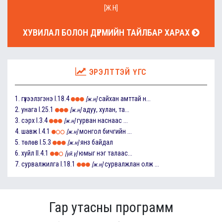
[Ж.Н]
ХУВИЛАЛ БОЛОН ДҮРМИЙН ТАЙЛБАР ХАРАХ
ЭРЭЛТТЭЙ ҮГС
1.
гүзээлзгэнэ
I.18.4
сайхан амттай н...
[ж.н]
2.
унага
I.25.1
адуу, хулан, та...
[ж.н]
3.
сэрх
I.3.4
гурван наснаас ...
[ж.н]
4.
шавж
I.4.1
монгол бичгийн ...
[ж.н]
5.
төлөв
I.5.3
янз байдал
[ж.н]
6.
хуйл
II.4.1
юмыг нэг талаас...
[үй.ү]
7.
сурвалжилга
I.18.1
сурвалжлан олж ...
[ж.н]
Гар утасны программ