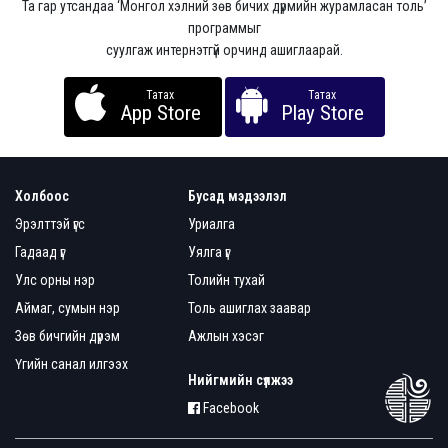
Та гар утсандаа ‘Монгол хэлний зөв бичих дүрмийн журамласан толь’
программыг
суулгаж интернэтгүй орчинд ашиглаарай.
Татах
Татах
App Store
Play Store
Холбоос
Бусад мэдээлэл
Эрэлттэй үгс
Уриалга
Гадаад үг
Уялга үг
Улс орны нэр
Толийн тухай
Аймаг, сумын нэр
Толь ашиглах заавар
Зөв бичгийн дүрэм
Ажлын хэсэг
Үгийн санал илгээх
Нийгмийн сүлжээ
Facebook