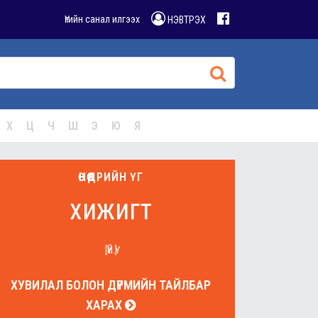
Үгийн санал илгээх
НЭВТРЭХ
Х
Ц
Ч
Ш
Э
Ю
Я
ӨНӨӨДРИЙН ҮГ
хижигт
[ҮЙ.Ү]
ХУВИЛАЛ БОЛОН ДҮРМИЙН ТАЙЛБАР
ХАРАХ