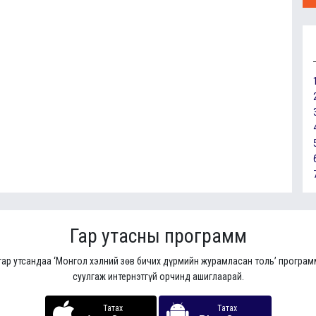
Гар утасны программ
гар утсандаа ‘Монгол хэлний зөв бичих дүрмийн журамласан толь’ програ
суулгаж интернэтгүй орчинд ашиглаарай.
Татах
Татах