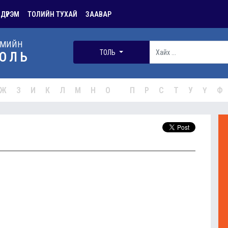
 ДҮРЭМ
ТОЛИЙН ТУХАЙ
ЗААВАР
РМИЙН
ТОЛЬ
ОЛЬ
Ж
З
И
К
Л
М
Н
О
П
Р
С
Т
У
Ү
Ф