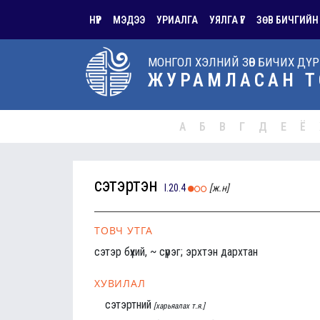
НҮҮР
МЭДЭЭ
УРИАЛГА
УЯЛГА ҮГ
ЗӨВ БИЧГИЙН
МОНГОЛ ХЭЛНИЙ ЗӨВ БИЧИХ ДҮ
ЖУРАМЛАСАН Т
А
Б
В
Г
Д
Е
Ё
сэтэртэн
I.20.4
[ж.н]
ТОВЧ УТГА
сэтэр бүхий, ~ сүрэг; эрхтэн дархтан
ХУВИЛАЛ
сэтэртний
[харьяалах т.я.]