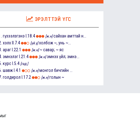
ЭРЭЛТТЭЙ ҮГС
1.
гүзээлзгэнэ
I.18.4
сайхан амттай н...
[ж.н]
2.
хэлх
II.7.4
холбож ~, унь ~...
[үй.ү]
3.
араг
I.22.1
~ савар; ~ яс
[ж.н]
4.
эмнэлэг
I.21.4
эмнэх үйл; эмнэ...
[ж.н]
5.
курс
I.5.4
[гад.]
6.
шавж
I.4.1
монгол бичгийн ...
[ж.н]
7.
голдирол
I.17.2
голын ~
[ж.н]
ммыг