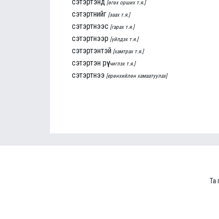
сэтэртэнд
[өгөх орших т.я.]
сэтэртнийг
[заах т.я.]
сэтэртнээс
[гарах т.я.]
сэтэртнээр
[үйлдэх т.я.]
сэтэртэнтэй
[хамтрах т.я.]
сэтэртэн рүү
[чиглэх т.я.]
сэтэртнээ
[ерөнхийлөн хамаатуулах]
Та 