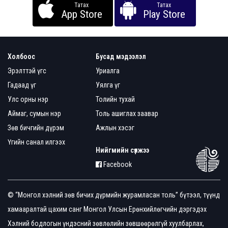
Татах
Татах
App Store
Play Store
Холбоос
Бусад мэдээлэл
Эрэлттэй үгс
Уриалга
Гадаад үг
Уялга үг
Улс орны нэр
Толийн тухай
Аймаг, сумын нэр
Толь ашиглах заавар
Зөв бичгийн дүрэм
Ажлын хэсэг
Үгийн санал илгээх
Нийгмийн сүлжээ
Facebook
© “Монгол хэлний зөв бичих дүрмийн журамласан толь” бүтээл, түүнд
хамааралтай цахим санг Монгол Улсын Ерөнхийлөгчийн дэргэдэх
Хэлний бодлогын үндэсний зөвлөлийн зөвшөөрөлгүй хуулбарлах,