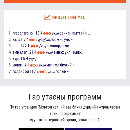
ЭРЭЛТТЭЙ ҮГС
1.
гүзээлзгэнэ
I.18.4
сайхан амттай н...
[ж.н]
2.
хэлх
II.7.4
холбож ~, унь ~...
[үй.ү]
3.
араг
I.22.1
~ савар; ~ яс
[ж.н]
4.
эмнэлэг
I.21.4
эмнэх үйл; эмнэ...
[ж.н]
5.
курс
I.5.4
[гад.]
6.
шавж
I.4.1
монгол бичгийн ...
[ж.н]
7.
голдирол
I.17.2
голын ~
[ж.н]
Гар утасны программ
Та гар утсандаа ‘Монгол хэлний зөв бичих дүрмийн журамласан
толь’ программыг
суулгаж интернэтгүй орчинд ашиглаарай.