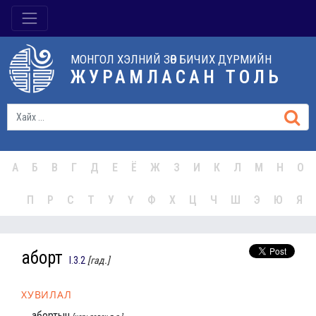
МОНГОЛ ХЭЛНИЙ ЗӨВ БИЧИХ ДҮРМИЙН
ЖУРАМЛАСАН ТОЛЬ
А
Б
В
Г
Д
Е
Ё
Ж
З
И
К
Л
М
Н
О
П
Р
С
Т
У
Ү
Ф
Х
Ц
Ч
Ш
Э
Ю
Я
аборт
I.3.2
[гад.]
ХУВИЛАЛ
абортын