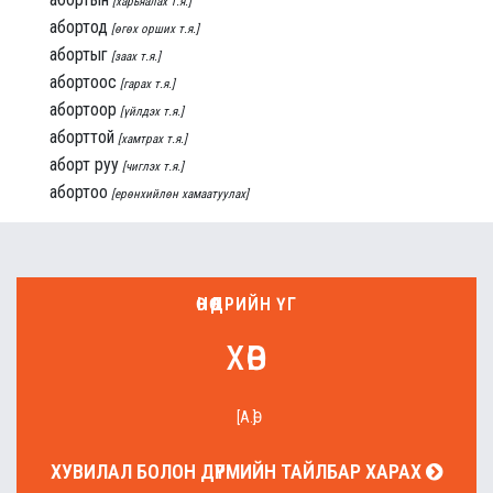
[харьяалах т.я.]
абортод
[өгөх орших т.я.]
абортыг
[заах т.я.]
абортоос
[гарах т.я.]
абортоор
[үйлдэх т.я.]
аборттой
[хамтрах т.я.]
аборт руу
[чиглэх т.я.]
абортоо
[ерөнхийлөн хамаатуулах]
ӨНӨӨДРИЙН ҮГ
хөв
[А.Ө]
ХУВИЛАЛ БОЛОН ДҮРМИЙН ТАЙЛБАР ХАРАХ