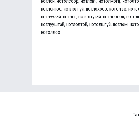
нотлон, нотолсоор, нотловч, нотолмогц, нотолто
нотлонгоо, нотлолгүй, нотлохоор; нотолъё, нотол
нотлуузай, нотлог, нотолтугай, нотлоосой; нотол
нотлууштай, нотлолтой, нотолшгүй, нотлом, нот
нотоллоо
Та 