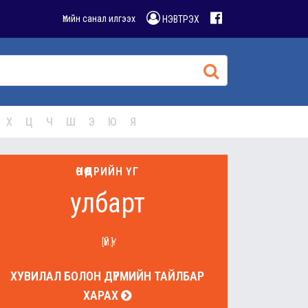
Үгийн санал илгээх
НЭВТРЭХ
Х
Ц
Ч
Ш
Э
Ю
Я
ӨНӨӨДРИЙН ҮГ
улбарт
[ҮЙ.Ү]
ХУВИЛАЛ БОЛОН ДҮРМИЙН ТАЙЛБАР
ХАРАХ