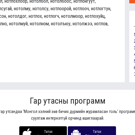
л, нотлохлоор, нотолбол, нотолбоос, нотлонгуут,
сугай, нотолму, нотолсу, нотлоорой, нотлооч, нотлогтун,
сон, нотолдог, нотлох, нотлогч, нотолмоор, нотлохуйц,
олно, нотолмуй, нотолном, нотолъюу, нотолжээ, нотлов,
Гар утасны программ
гар утсандаа ‘Монгол хэлний зөв бичих дүрмийн журамласан толь’ програ
суулгаж интернэтгүй орчинд ашиглаарай.
Татах
Татах