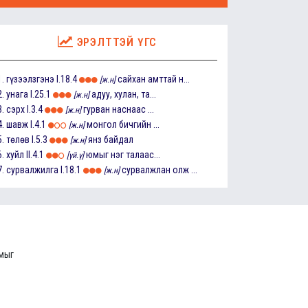
ЭРЭЛТТЭЙ ҮГС
1.
гүзээлзгэнэ
I.18.4
сайхан амттай н...
[ж.н]
2.
унага
I.25.1
адуу, хулан, та...
[ж.н]
3.
сэрх
I.3.4
гурван наснаас ...
[ж.н]
4.
шавж
I.4.1
монгол бичгийн ...
[ж.н]
5.
төлөв
I.5.3
янз байдал
[ж.н]
6.
хуйл
II.4.1
юмыг нэг талаас...
[үй.ү]
7.
сурвалжилга
I.18.1
сурвалжлан олж ...
[ж.н]
ммыг