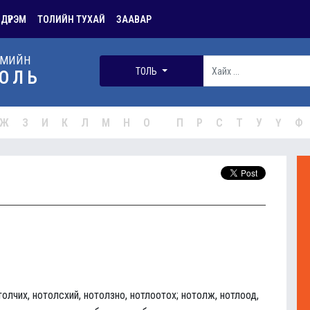
 ДҮРЭМ
ТОЛИЙН ТУХАЙ
ЗААВАР
РМИЙН
ТОЛЬ
ОЛЬ
Ж
З
И
К
Л
М
Н
О
П
Р
С
Т
У
Ү
Ф
толчих, нотолсхий, нотолзно, нотлоотох; нотолж, нотлоод,