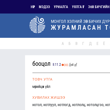
НҮҮР
МЭДЭЭ
УРИАЛГА
УЯЛГА ҮГ
ЗӨВ БИЧГИЙН
МОНГОЛ ХЭЛНИЙ ЗӨВ БИЧИХ ДҮ
ЖУРАМЛАСАН Т
А
Б
В
Г
Д
Е
Ё
бооцол
II.11.2
[үй.ү]
ТОВЧ УТГА
мөрийцөх үйл
ХУВИЛАХ ЖИШЭЭ
нотол, нотлуул, нотлогд, нотлолц; нотолцгоо, но