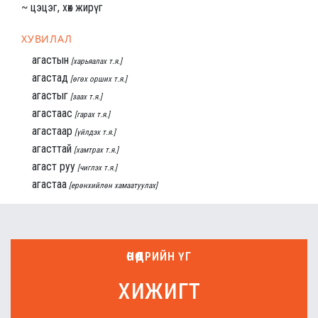
~ цэцэг, хөх жирүг
ХУВИЛАЛ
агастын
[харьяалах т.я.]
агастад
[өгөх орших т.я.]
агастыг
[заах т.я.]
агастаас
[гарах т.я.]
агастаар
[үйлдэх т.я.]
агасттай
[хамтрах т.я.]
агаст руу
[чиглэх т.я.]
агастаа
[ерөнхийлөн хамаатуулах]
ӨНӨӨДРИЙН ҮГ
хижигт