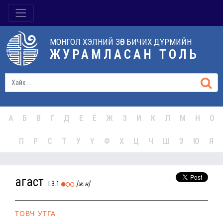
МОНГОЛ ХЭЛНИЙ ЗӨВ БИЧИХ ДҮРМИЙН
ЖУРАМЛАСАН ТОЛЬ
А
Б
В
Г
Д
Е
Ё
Ж
З
И
К
Л
М
Н
О
П
Р
С
Т
У
Ү
Ф
Х
Ц
Ч
Ш
Э
Ю
Я
агаст
I.3.1
[ж.н]
ТОВЧ УТГА