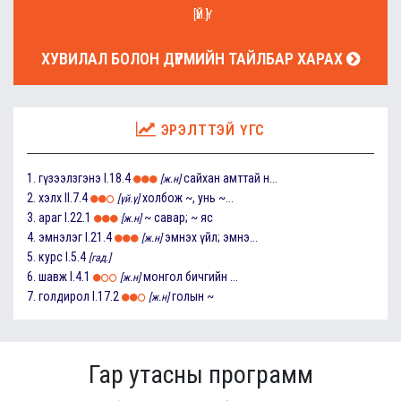
[ҮЙ.Ү]
ХУВИЛАЛ БОЛОН ДҮРМИЙН ТАЙЛБАР ХАРАХ
ЭРЭЛТТЭЙ ҮГС
1.
гүзээлзгэнэ
I.18.4
сайхан амттай н...
[ж.н]
2.
хэлх
II.7.4
холбож ~, унь ~...
[үй.ү]
3.
араг
I.22.1
~ савар; ~ яс
[ж.н]
4.
эмнэлэг
I.21.4
эмнэх үйл; эмнэ...
[ж.н]
5.
курс
I.5.4
[гад.]
6.
шавж
I.4.1
монгол бичгийн ...
[ж.н]
7.
голдирол
I.17.2
голын ~
[ж.н]
Гар утасны программ