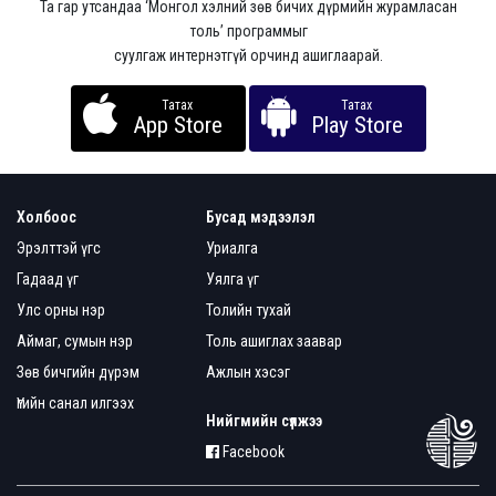
Та гар утсандаа ‘Монгол хэлний зөв бичих дүрмийн журамласан
толь’ программыг
суулгаж интернэтгүй орчинд ашиглаарай.
Татах
Татах
App Store
Play Store
Холбоос
Бусад мэдээлэл
Эрэлттэй үгс
Уриалга
Гадаад үг
Уялга үг
Улс орны нэр
Толийн тухай
Аймаг, сумын нэр
Толь ашиглах заавар
Зөв бичгийн дүрэм
Ажлын хэсэг
Үгийн санал илгээх
Нийгмийн сүлжээ
Facebook