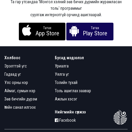
Та гар утсандаа ‘Монгол хэлний зөв бичих дүрмийн журамласан
толь’ программыг
суулгаж интернэтгүй орчинд ашиглаарай.
Татах
Татах
App Store
Play Store
Холбоос
Бусад мэдээлэл
Эрэлттэй үгс
Уриалга
Гадаад үг
Уялга үг
Улс орны нэр
Толийн тухай
Аймаг, сумын нэр
Толь ашиглах заавар
Зөв бичгийн дүрэм
Ажлын хэсэг
Үгийн санал илгээх
Нийгмийн сүлжээ
Facebook