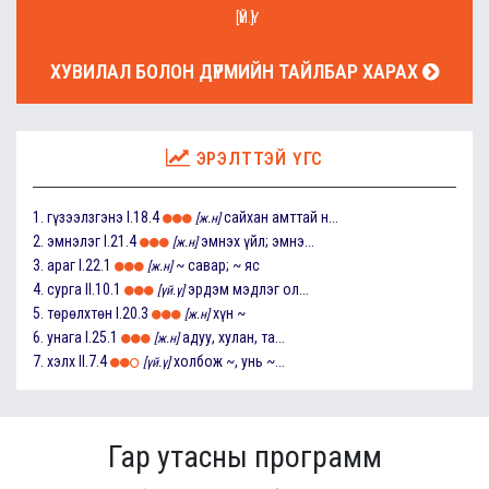
[ҮЙ.Ү]
ХУВИЛАЛ БОЛОН ДҮРМИЙН ТАЙЛБАР ХАРАХ
ЭРЭЛТТЭЙ ҮГС
1.
гүзээлзгэнэ
I.18.4
сайхан амттай н...
[ж.н]
2.
эмнэлэг
I.21.4
эмнэх үйл; эмнэ...
[ж.н]
3.
араг
I.22.1
~ савар; ~ яс
[ж.н]
4.
сурга
II.10.1
эрдэм мэдлэг ол...
[үй.ү]
5.
төрөлхтөн
I.20.3
хүн ~
[ж.н]
6.
унага
I.25.1
адуу, хулан, та...
[ж.н]
7.
хэлх
II.7.4
холбож ~, унь ~...
[үй.ү]
Гар утасны программ