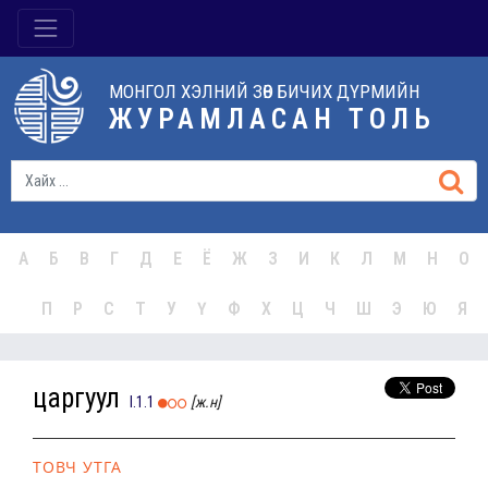
МОНГОЛ ХЭЛНИЙ ЗӨВ БИЧИХ ДҮРМИЙН
ЖУРАМЛАСАН ТОЛЬ
А
Б
В
Г
Д
Е
Ё
Ж
З
И
К
Л
М
Н
О
П
Р
С
Т
У
Ү
Ф
Х
Ц
Ч
Ш
Э
Ю
Я
царгуул
I.1.1
[ж.н]
ТОВЧ УТГА