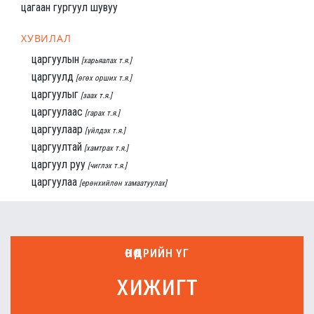
цагаан гургуул шувуу
ХУВИЛАЛ
царгуулын
[харьяалах т.я.]
царгуулд
[өгөх орших т.я.]
царгуулыг
[заах т.я.]
царгуулаас
[гарах т.я.]
царгуулаар
[үйлдэх т.я.]
царгуултай
[хамтрах т.я.]
царгуул руу
[чиглэх т.я.]
царгуулаа
[ерөнхийлөн хамаатуулах]
ӨНӨӨДРИЙН ҮГ
хижигт