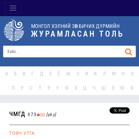
МОНГОЛ ХЭЛНИЙ ЗӨВ БИЧИХ ДҮРМИЙН
ЖУРАМЛАСАН ТОЛЬ
А
Б
В
Г
Д
Е
Ё
Ж
З
И
К
Л
М
Н
О
П
Р
С
Т
У
Ү
Ф
Х
Ц
Ч
Ш
Э
Ю
Я
чөмөгд
II.7.3
[үй.ү]
ТОВЧ УТГА