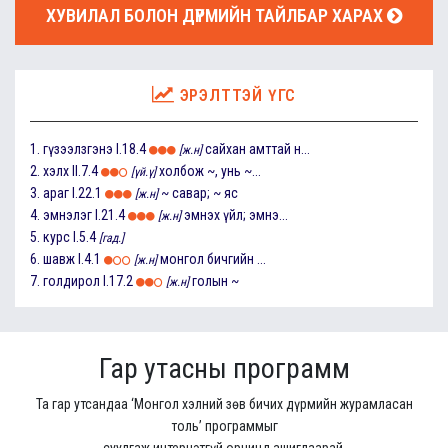
ХУВИЛАЛ БОЛОН ДҮРМИЙН ТАЙЛБАР ХАРАХ
ЭРЭЛТТЭЙ ҮГС
1.
гүзээлзгэнэ
I.18.4
сайхан амттай н...
[ж.н]
2.
хэлх
II.7.4
холбож ~, унь ~...
[үй.ү]
3.
араг
I.22.1
~ савар; ~ яс
[ж.н]
4.
эмнэлэг
I.21.4
эмнэх үйл; эмнэ...
[ж.н]
5.
курс
I.5.4
[гад.]
6.
шавж
I.4.1
монгол бичгийн ...
[ж.н]
7.
голдирол
I.17.2
голын ~
[ж.н]
Гар утасны программ
Та гар утсандаа ‘Монгол хэлний зөв бичих дүрмийн журамласан
толь’ программыг