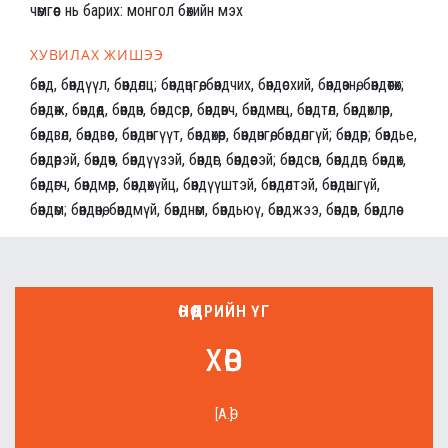
чөмгөөс нь барих: монгол бөхийн мэх
ХУВИЛАХ ЖИШЭЭ
бөөнд, бөөндүүл, бөөндөлц; бөөндөцгөө, бөөндчих, бөөндөсхий, бөөндөзнө, бөөндөөтөх;
бөөндөж, бөөндөөд, бөөндөн, бөөндсөөр, бөөндөвч, бөөндмөгц, бөөндтөл, бөөндөхлөөр,
бөөндвөл, бөөндвөөс, бөөндөнгүүт, бөөндөхөөр, бөөндөнгөө, бөөндөлгүй; бөөндөөр; бөөндье,
бөөндөөрэй, бөөндөөч, бөөндүүзэй, бөөндөг, бөөндөөсэй; бөөндсөн, бөөнддөг, бөөндөх,
бөөндөгч, бөөндмөөр, бөөндөхүйц, бөөндүүштэй, бөөндөлтэй, бөөндөшгүй,
бөөндөм; бөөндөнө, бөөндмүй, бөөнднөм, бөөндьюү, бөөнджээ, бөөндөв, бөөндлөө
ӨНӨӨДРИЙН ҮГ
хөв
[А.Ө]