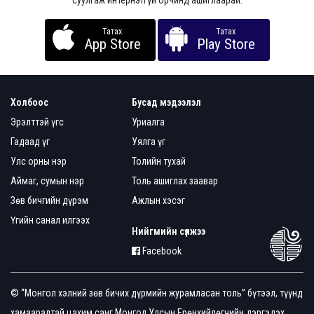
суулгаж интернэтгүй орчинд ашиглаарай.
Татах
Татах
App Store
Play Store
Холбоос
Бусад мэдээлэл
Эрэлттэй үгс
Уриалга
Гадаад үг
Уялга үг
Улс орны нэр
Толийн тухай
Аймаг, сумын нэр
Толь ашиглах заавар
Зөв бичгийн дүрэм
Ажлын хэсэг
Үгийн санал илгээх
Нийгмийн сүлжээ
Facebook
© “Монгол хэлний зөв бичих дүрмийн журамласан толь” бүтээл, түүнд
хамааралтай цахим санг Монгол Улсын Ерөнхийлөгчийн дэргэдэх