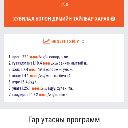
[А.Ө]
ХУВИЛАЛ БОЛОН ДҮРМИЙН ТАЙЛБАР ХАРАХ
ЭРЭЛТТЭЙ ҮГС
1.
араг
I.22.1
~ савар; ~ яс
[ж.н]
2.
гүзээлзгэнэ
I.18.4
сайхан амттай н...
[ж.н]
3.
хэлх
II.7.4
холбож ~, унь ~...
[үй.ү]
4.
шавж
I.4.1
монгол бичгийн ...
[ж.н]
5.
курс
I.5.4
[гад.]
6.
унага
I.25.1
адуу, хулан, та...
[ж.н]
7.
голдирол
I.17.2
голын ~
[ж.н]
Гар утасны программ