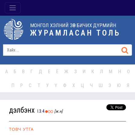
МОНГОЛ ХЭЛНИЙ ЗӨВ БИЧИХ ДҮРМИЙН
ЖУРАМЛАСАН ТОЛЬ
А
Б
В
Г
Д
Е
Ё
Ж
З
И
К
Л
М
Н
О
П
Р
С
Т
У
Ү
Ф
Х
Ц
Ч
Ш
Э
Ю
Я
дэлбэнх
I.3.4
[ж.н]
ТОВЧ УТГА