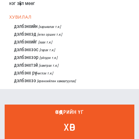
нэг зүйл мөөг
ХУВИЛАЛ
дэлбэнхийн
[харьяалах т.я.]
дэлбэнхэд
[өгөх орших т.я.]
дэлбэнхийг
[заах т.я.]
дэлбэнхээс
[гарах т.я.]
дэлбэнхээр
[үйлдэх т.я.]
дэлбэнхтэй
[хамтрах т.я.]
дэлбэнх рүү
[чиглэх т.я.]
дэлбэнхээ
[ерөнхийлөн хамаатуулах]
ӨНӨӨДРИЙН ҮГ
хөв