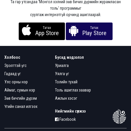
Та гар утсандаа ‘Монгол хэлний зөв бичих дүрмийн журамласан
толь’ программыг
суулгаж интернэтгүй орчинд ашиглаарай.
Татах
Татах
App Store
Play Store
Холбоос
Бусад мэдээлэл
Эрэлттэй үгс
Уриалга
Гадаад үг
Уялга үг
Улс орны нэр
Толийн тухай
Аймаг, сумын нэр
Толь ашиглах заавар
Зөв бичгийн дүрэм
Ажлын хэсэг
Үгийн санал илгээх
Нийгмийн сүлжээ
Facebook