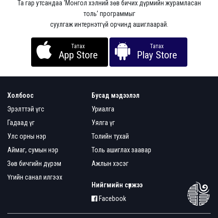
Та гар утсандаа ‘Монгол хэлний зөв бичих дүрмийн журамласан
толь’ программыг
суулгаж интернэтгүй орчинд ашиглаарай.
Татах
Татах
App Store
Play Store
Холбоос
Бусад мэдээлэл
Эрэлттэй үгс
Уриалга
Гадаад үг
Уялга үг
Улс орны нэр
Толийн тухай
Аймаг, сумын нэр
Толь ашиглах заавар
Зөв бичгийн дүрэм
Ажлын хэсэг
Үгийн санал илгээх
Нийгмийн сүлжээ
Facebook