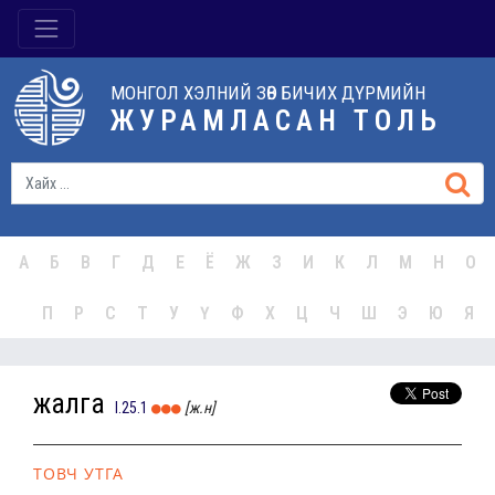
МОНГОЛ ХЭЛНИЙ ЗӨВ БИЧИХ ДҮРМИЙН
ЖУРАМЛАСАН ТОЛЬ
А
Б
В
Г
Д
Е
Ё
Ж
З
И
К
Л
М
Н
О
П
Р
С
Т
У
Ү
Ф
Х
Ц
Ч
Ш
Э
Ю
Я
жалга
I.25.1
[ж.н]
ТОВЧ УТГА