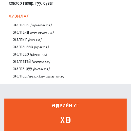
хонхор газар, гуу, суваг
ХУВИЛАЛ
жалганы
[харьяалах т.я.]
жалганд
[өгөх орших т.я.]
жалгыг
[заах т.я.]
жалганаас
[гарах т.я.]
жалгаар
[үйлдэх т.я.]
жалгатай
[хамтрах т.я.]
жалга руу
[чиглэх т.я.]
жалгаа
[ерөнхийлөн хамаатуулах]
ӨНӨӨДРИЙН ҮГ
хөв