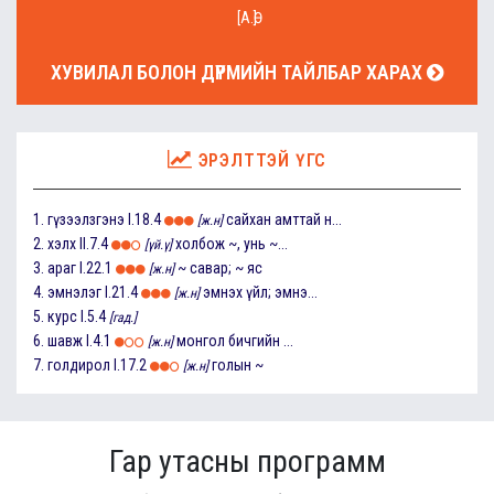
[А.Ө]
ХУВИЛАЛ БОЛОН ДҮРМИЙН ТАЙЛБАР ХАРАХ
ЭРЭЛТТЭЙ ҮГС
1.
гүзээлзгэнэ
I.18.4
сайхан амттай н...
[ж.н]
2.
хэлх
II.7.4
холбож ~, унь ~...
[үй.ү]
3.
араг
I.22.1
~ савар; ~ яс
[ж.н]
4.
эмнэлэг
I.21.4
эмнэх үйл; эмнэ...
[ж.н]
5.
курс
I.5.4
[гад.]
6.
шавж
I.4.1
монгол бичгийн ...
[ж.н]
7.
голдирол
I.17.2
голын ~
[ж.н]
Гар утасны программ