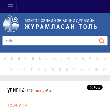
МОНГОЛ ХЭЛНИЙ ЗӨВ БИЧИХ ДҮРМИЙН
ЖУРАМЛАСАН ТОЛЬ
А
Б
В
Г
Д
Е
Ё
Ж
З
И
К
Л
М
Н
О
П
Р
С
Т
У
Ү
Ф
Х
Ц
Ч
Ш
Э
Ю
Я
улигна
II.10.1
[үй.ү]
ТОВЧ УТГА