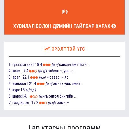
[ҮЙ.Ү]
ХУВИЛАЛ БОЛОН ДҮРМИЙН ТАЙЛБАР ХАРАХ
ЭРЭЛТТЭЙ ҮГС
1.
гүзээлзгэнэ
I.18.4
сайхан амттай н...
[ж.н]
2.
хэлх
II.7.4
холбож ~, унь ~...
[үй.ү]
3.
араг
I.22.1
~ савар; ~ яс
[ж.н]
4.
эмнэлэг
I.21.4
эмнэх үйл; эмнэ...
[ж.н]
5.
курс
I.5.4
[гад.]
6.
шавж
I.4.1
монгол бичгийн ...
[ж.н]
7.
голдирол
I.17.2
голын ~
[ж.н]
Гар утасны программ