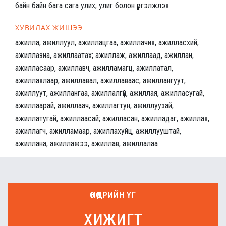
байн байн бага сага улих; улиг болон үргэлжлэх
ХУВИЛАХ ЖИШЭЭ
ажилла, ажиллуул, ажиллацгаа, ажиллачих, ажилласхий,
ажиллазна, ажиллаатах; ажиллаж, ажиллаад, ажиллан,
ажилласаар, ажиллавч, ажилламагц, ажиллатал,
ажиллахлаар, ажиллавал, ажиллаваас, ажиллангуут,
ажиллуут, ажиллангаа, ажиллалгүй, ажиллая, ажилласугай,
ажиллаарай, ажиллаач, ажиллагтун, ажиллуузай,
ажиллатугай, ажиллаасай; ажилласан, ажилладаг, ажиллах,
ажиллагч, ажилламаар, ажиллахуйц, ажиллууштай,
ажиллана, ажиллажээ, ажиллав, ажиллалаа
ӨНӨӨДРИЙН ҮГ
хижигт