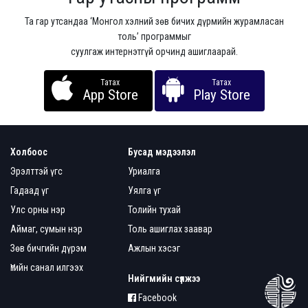
Та гар утсандаа ‘Монгол хэлний зөв бичих дүрмийн журамласан
толь’ программыг
суулгаж интернэтгүй орчинд ашиглаарай.
Татах
Татах
App Store
Play Store
Холбоос
Бусад мэдээлэл
Эрэлттэй үгс
Уриалга
Гадаад үг
Уялга үг
Улс орны нэр
Толийн тухай
Аймаг, сумын нэр
Толь ашиглах заавар
Зөв бичгийн дүрэм
Ажлын хэсэг
Үгийн санал илгээх
Нийгмийн сүлжээ
Facebook