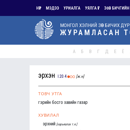
НҮҮР
МЭДЭЭ
УРИАЛГА
УЯЛГА ҮГ
ЗӨВ БИЧГИЙН
МОНГОЛ ХЭЛНИЙ ЗӨВ БИЧИХ ДҮ
ЖУРАМЛАСАН Т
А
Б
В
Г
Д
Е
Ё
эрхэн
I.20.4
[ж.н]
ТОВЧ УТГА
гэрийн босго хавийн газар
ХУВИЛАЛ
эрхний
[харьяалах т.я.]