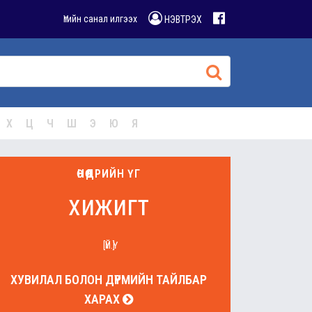
Үгийн санал илгээх
НЭВТРЭХ
Х
Ц
Ч
Ш
Э
Ю
Я
ӨНӨӨДРИЙН ҮГ
хижигт
[ҮЙ.Ү]
ХУВИЛАЛ БОЛОН ДҮРМИЙН ТАЙЛБАР
ХАРАХ