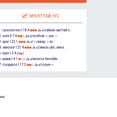
ЭРЭЛТТЭЙ ҮГС
1.
гүзээлзгэнэ
I.18.4
сайхан амттай н...
[ж.н]
2.
хэлх
II.7.4
холбож ~, унь ~...
[үй.ү]
3.
араг
I.22.1
~ савар; ~ яс
[ж.н]
4.
эмнэлэг
I.21.4
эмнэх үйл; эмнэ...
[ж.н]
5.
курс
I.5.4
[гад.]
6.
шавж
I.4.1
монгол бичгийн ...
[ж.н]
7.
голдирол
I.17.2
голын ~
[ж.н]
ммыг