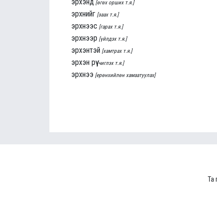
эрхэнд
[өгөх орших т.я.]
эрхнийг
[заах т.я.]
эрхнээс
[гарах т.я.]
эрхнээр
[үйлдэх т.я.]
эрхэнтэй
[хамтрах т.я.]
эрхэн рүү
[чиглэх т.я.]
эрхнээ
[ерөнхийлөн хамаатуулах]
Та 