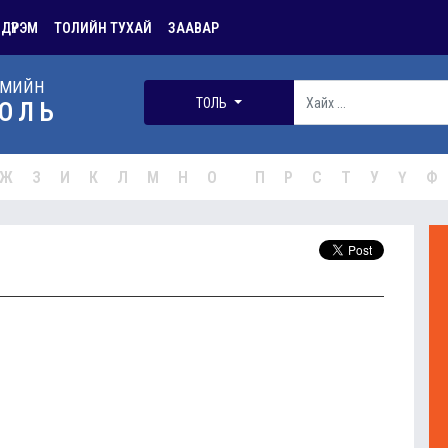
 ДҮРЭМ
ТОЛИЙН ТУХАЙ
ЗААВАР
РМИЙН
ТОЛЬ
ОЛЬ
Ж
З
И
К
Л
М
Н
О
П
Р
С
Т
У
Ү
Ф