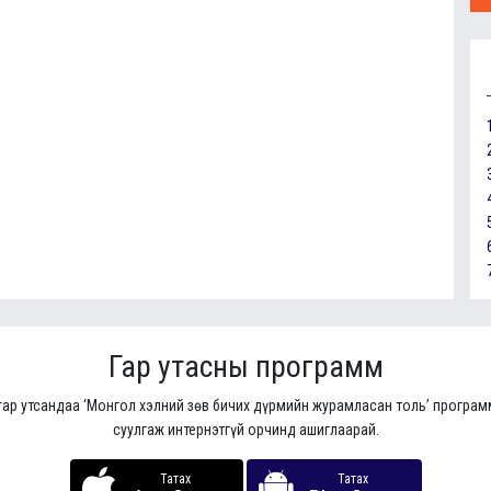
Гар утасны программ
гар утсандаа ‘Монгол хэлний зөв бичих дүрмийн журамласан толь’ програ
суулгаж интернэтгүй орчинд ашиглаарай.
Татах
Татах