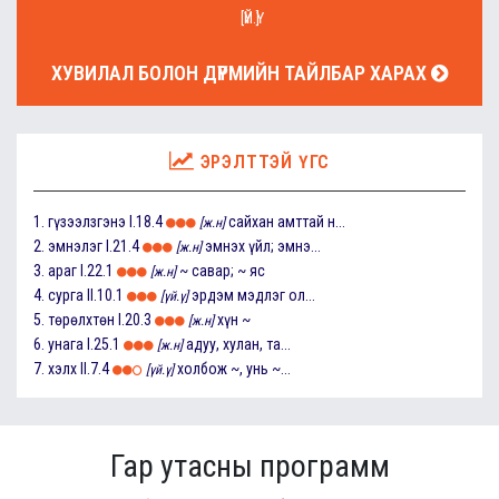
[ҮЙ.Ү]
ХУВИЛАЛ БОЛОН ДҮРМИЙН ТАЙЛБАР ХАРАХ
ЭРЭЛТТЭЙ ҮГС
1.
гүзээлзгэнэ
I.18.4
сайхан амттай н...
[ж.н]
2.
эмнэлэг
I.21.4
эмнэх үйл; эмнэ...
[ж.н]
3.
араг
I.22.1
~ савар; ~ яс
[ж.н]
4.
сурга
II.10.1
эрдэм мэдлэг ол...
[үй.ү]
5.
төрөлхтөн
I.20.3
хүн ~
[ж.н]
6.
унага
I.25.1
адуу, хулан, та...
[ж.н]
7.
хэлх
II.7.4
холбож ~, унь ~...
[үй.ү]
Гар утасны программ