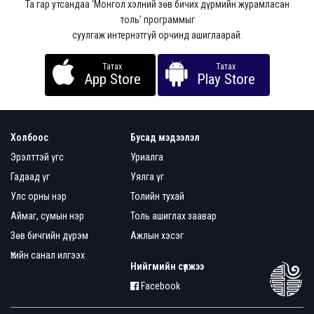
Та гар утсандаа ‘Монгол хэлний зөв бичих дүрмийн журамласан
толь’ программыг
суулгаж интернэтгүй орчинд ашиглаарай.
Татах
Татах
App Store
Play Store
Холбоос
Бусад мэдээлэл
Эрэлттэй үгс
Уриалга
Гадаад үг
Уялга үг
Улс орны нэр
Толийн тухай
Аймаг, сумын нэр
Толь ашиглах заавар
Зөв бичгийн дүрэм
Ажлын хэсэг
Үгийн санал илгээх
Нийгмийн сүлжээ
Facebook