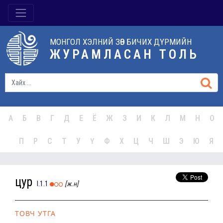
МОНГОЛ ХЭЛНИЙ ЗӨВ БИЧИХ ДҮРМИЙН
ЖУРАМЛАСАН ТОЛЬ
А
Б
В
Г
Д
Е
Ё
Ж
З
И
К
Л
М
Н
О
П
Р
С
Т
У
Ү
Ф
Х
Ц
Ч
Ш
Э
Ю
Я
цур
I.1.1
[ж.н]
ТОВЧ УТГА