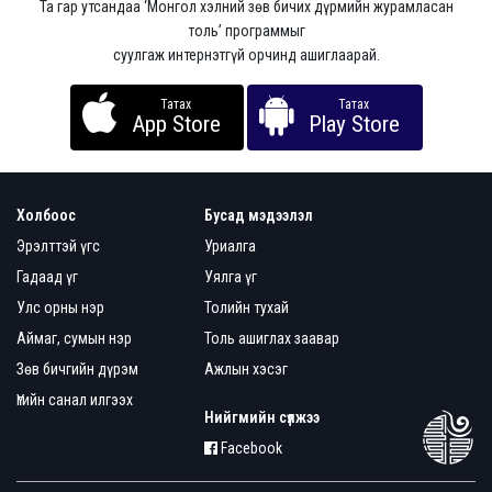
Та гар утсандаа ‘Монгол хэлний зөв бичих дүрмийн журамласан
толь’ программыг
суулгаж интернэтгүй орчинд ашиглаарай.
Татах
Татах
App Store
Play Store
Холбоос
Бусад мэдээлэл
Эрэлттэй үгс
Уриалга
Гадаад үг
Уялга үг
Улс орны нэр
Толийн тухай
Аймаг, сумын нэр
Толь ашиглах заавар
Зөв бичгийн дүрэм
Ажлын хэсэг
Үгийн санал илгээх
Нийгмийн сүлжээ
Facebook