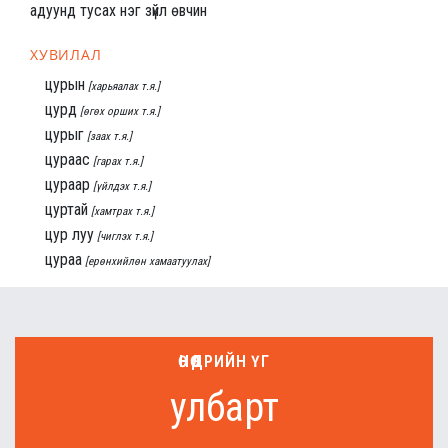
адуунд тусах нэг зүйл өвчин
ХУВИЛАЛ
цурын
[харьяалах т.я.]
цурд
[өгөх орших т.я.]
цурыг
[заах т.я.]
цураас
[гарах т.я.]
цураар
[үйлдэх т.я.]
цуртай
[хамтрах т.я.]
цур луу
[чиглэх т.я.]
цураа
[ерөнхийлөн хамаатуулах]
ӨНӨӨДРИЙН ҮГ
улбарт