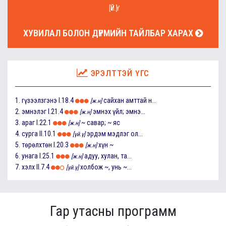
[ҮЙ.Ү]
ХУВИЛАЛ БОЛОН ДҮРМИЙН ТАЙЛБАР ХАРАХ
ЭРЭЛТТЭЙ ҮГС
1.
гүзээлзгэнэ
I.18.4
сайхан амттай н...
[ж.н]
2.
эмнэлэг
I.21.4
эмнэх үйл; эмнэ...
[ж.н]
3.
араг
I.22.1
~ савар; ~ яс
[ж.н]
4.
сурга
II.10.1
эрдэм мэдлэг ол...
[үй.ү]
5.
төрөлхтөн
I.20.3
хүн ~
[ж.н]
6.
унага
I.25.1
адуу, хулан, та...
[ж.н]
7.
хэлх
II.7.4
холбож ~, унь ~...
[үй.ү]
Гар утасны программ