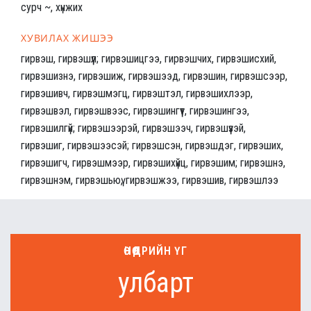
сурч ~, хүнжих
ХУВИЛАХ ЖИШЭЭ
гирвэш, гирвэшүүл; гирвэшицгээ, гирвэшчих, гирвэшисхий,
гирвэшизнэ, гирвэшиж, гирвэшээд, гирвэшин, гирвэшсээр,
гирвэшивч, гирвэшмэгц, гирвэштэл, гирвэшихлээр,
гирвэшвэл, гирвэшвээс, гирвэшингүүт, гирвэшингээ,
гирвэшилгүй; гирвэшээрэй, гирвэшээч, гирвэшүүзэй,
гирвэшиг, гирвэшээсэй; гирвэшсэн, гирвэшдэг, гирвэших,
гирвэшигч, гирвэшмээр, гирвэшихүйц, гирвэшим; гирвэшнэ,
гирвэшнэм, гирвэшьюү, гирвэшжээ, гирвэшив, гирвэшлээ
ӨНӨӨДРИЙН ҮГ
улбарт