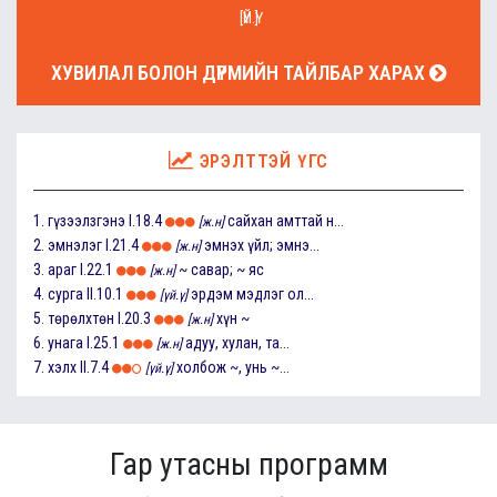
[ҮЙ.Ү]
ХУВИЛАЛ БОЛОН ДҮРМИЙН ТАЙЛБАР ХАРАХ
ЭРЭЛТТЭЙ ҮГС
1.
гүзээлзгэнэ
I.18.4
сайхан амттай н...
[ж.н]
2.
эмнэлэг
I.21.4
эмнэх үйл; эмнэ...
[ж.н]
3.
араг
I.22.1
~ савар; ~ яс
[ж.н]
4.
сурга
II.10.1
эрдэм мэдлэг ол...
[үй.ү]
5.
төрөлхтөн
I.20.3
хүн ~
[ж.н]
6.
унага
I.25.1
адуу, хулан, та...
[ж.н]
7.
хэлх
II.7.4
холбож ~, унь ~...
[үй.ү]
Гар утасны программ