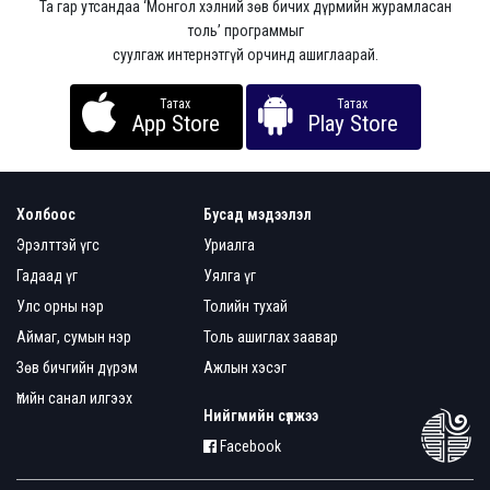
Та гар утсандаа ‘Монгол хэлний зөв бичих дүрмийн журамласан
толь’ программыг
суулгаж интернэтгүй орчинд ашиглаарай.
Татах
Татах
App Store
Play Store
Холбоос
Бусад мэдээлэл
Эрэлттэй үгс
Уриалга
Гадаад үг
Уялга үг
Улс орны нэр
Толийн тухай
Аймаг, сумын нэр
Толь ашиглах заавар
Зөв бичгийн дүрэм
Ажлын хэсэг
Үгийн санал илгээх
Нийгмийн сүлжээ
Facebook