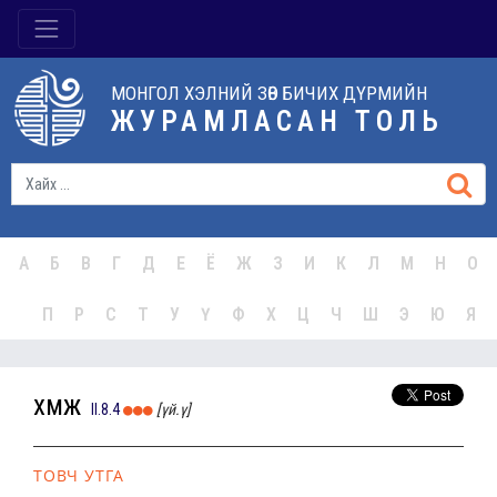
МОНГОЛ ХЭЛНИЙ ЗӨВ БИЧИХ ДҮРМИЙН
ЖУРАМЛАСАН ТОЛЬ
А
Б
В
Г
Д
Е
Ё
Ж
З
И
К
Л
М
Н
О
П
Р
С
Т
У
Ү
Ф
Х
Ц
Ч
Ш
Э
Ю
Я
хүмүүж
II.8.4
[үй.ү]
ТОВЧ УТГА