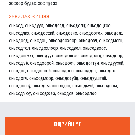
зосоор будах, зос түрхэх
ХУВИЛАХ ЖИШЭЭ
оньсод, оньсдуул, оньсдогд, оньсдолц; оньсдоцгоо,
оньсодчих, оньсдосхий, оньсдозно, оньсдоотох; оньсдож,
оньсдоод, оньсдон, оньсодсохоор, оньсдовч, оньсодмогц,
оньсодтол, оньсдохлоор, оньсодвол, оньсодвоос,
оньсдонгуут, оньсдуут, оньсдонгоо, оньсдолгүй, оньсдоор;
оньсодъё, оньсдоорой, оньсдооч, оньсдогтун, оньсдуузай,
оньсдог, оньсдоосой; оньсодсон, оньсоддог, оньсдох,
оньсдогч, оньсодмоор, оньсдохуйц, оньсдууштай,
оньсдошгүй, оньсдом; оньсодно, оньсодмуй, оньсодном,
оньсодъюу, оньсоджээ, оньсдов, оньсодлоо
ӨНӨӨДРИЙН ҮГ