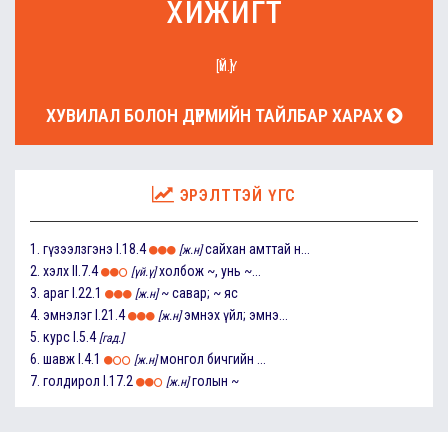
хижигт
[ҮЙ.Ү]
ХУВИЛАЛ БОЛОН ДҮРМИЙН ТАЙЛБАР ХАРАХ
ЭРЭЛТТЭЙ ҮГС
1.
гүзээлзгэнэ
I.18.4
сайхан амттай н...
[ж.н]
2.
хэлх
II.7.4
холбож ~, унь ~...
[үй.ү]
3.
араг
I.22.1
~ савар; ~ яс
[ж.н]
4.
эмнэлэг
I.21.4
эмнэх үйл; эмнэ...
[ж.н]
5.
курс
I.5.4
[гад.]
6.
шавж
I.4.1
монгол бичгийн ...
[ж.н]
7.
голдирол
I.17.2
голын ~
[ж.н]