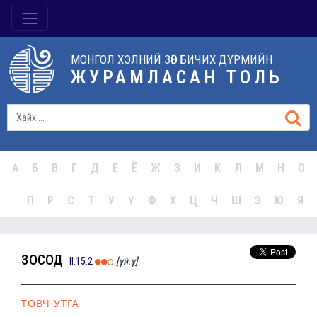
МОНГОЛ ХЭЛНИЙ ЗӨВ БИЧИХ ДҮРМИЙН
ЖУРАМЛАСАН ТОЛЬ
А
Б
В
Г
Д
Е
Ё
Ж
З
И
К
Л
М
Н
О
П
Р
С
Т
У
Ү
Ф
Х
Ц
Ч
Ш
Э
Ю
Я
зосод
II.15.2
[үй.ү]
ТОВЧ УТГА