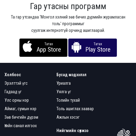
Гар утасны программ
Та гар утсандаа ‘Монгол хэлний зөв бичих дүрмийн журамласан
толь’ программыг
суулгаж интернэтгүй орчинд ашиглаарай.
Татах
Татах
App Store
Play Store
Холбоос
Бусад мэдээлэл
Эрэлттэй үгс
Уриалга
Гадаад үг
Уялга үг
Улс орны нэр
Толийн тухай
Аймаг, сумын нэр
Толь ашиглах заавар
Зөв бичгийн дүрэм
Ажлын хэсэг
Үгийн санал илгээх
Нийгмийн сүлжээ