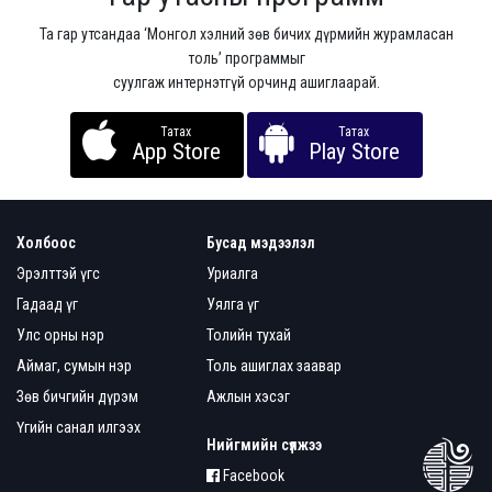
Та гар утсандаа ‘Монгол хэлний зөв бичих дүрмийн журамласан
толь’ программыг
суулгаж интернэтгүй орчинд ашиглаарай.
Татах
Татах
App Store
Play Store
Холбоос
Бусад мэдээлэл
Эрэлттэй үгс
Уриалга
Гадаад үг
Уялга үг
Улс орны нэр
Толийн тухай
Аймаг, сумын нэр
Толь ашиглах заавар
Зөв бичгийн дүрэм
Ажлын хэсэг
Үгийн санал илгээх
Нийгмийн сүлжээ
Facebook