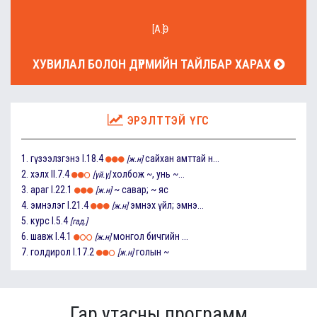
[А.Ө]
ХУВИЛАЛ БОЛОН ДҮРМИЙН ТАЙЛБАР ХАРАХ
ЭРЭЛТТЭЙ ҮГС
1.
гүзээлзгэнэ
I.18.4
сайхан амттай н...
[ж.н]
2.
хэлх
II.7.4
холбож ~, унь ~...
[үй.ү]
3.
араг
I.22.1
~ савар; ~ яс
[ж.н]
4.
эмнэлэг
I.21.4
эмнэх үйл; эмнэ...
[ж.н]
5.
курс
I.5.4
[гад.]
6.
шавж
I.4.1
монгол бичгийн ...
[ж.н]
7.
голдирол
I.17.2
голын ~
[ж.н]
Гар утасны программ