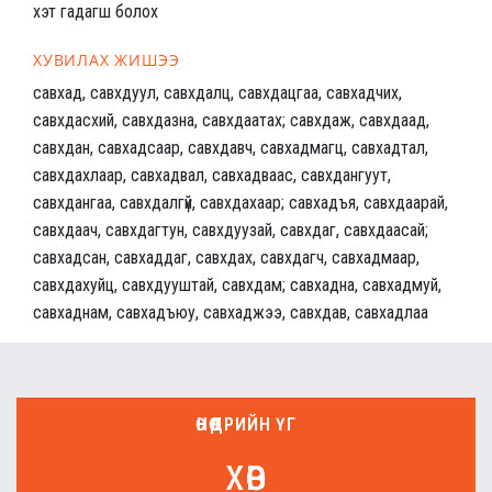
хэт гадагш болох
ХУВИЛАХ ЖИШЭЭ
савхад, савхдуул, савхдалц, савхдацгаа, савхадчих,
савхдасхий, савхдазна, савхдаатах; савхдаж, савхдаад,
савхдан, савхадсаар, савхдавч, савхадмагц, савхадтал,
савхдахлаар, савхадвал, савхадваас, савхдангуут,
савхдангаа, савхдалгүй, савхдахаар; савхадъя, савхдаарай,
савхдаач, савхдагтун, савхдуузай, савхдаг, савхдаасай;
савхадсан, савхаддаг, савхдах, савхдагч, савхадмаар,
савхдахуйц, савхдууштай, савхдам; савхадна, савхадмуй,
савхаднам, савхадъюу, савхаджээ, савхдав, савхадлаа
ӨНӨӨДРИЙН ҮГ
хөв