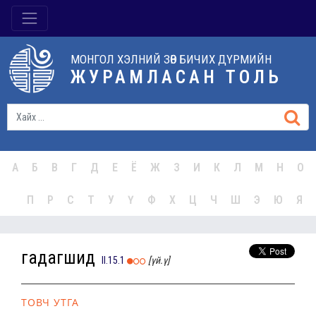
МОНГОЛ ХЭЛНИЙ ЗӨВ БИЧИХ ДҮРМИЙН
ЖУРАМЛАСАН ТОЛЬ
А
Б
В
Г
Д
Е
Ё
Ж
З
И
К
Л
М
Н
О
П
Р
С
Т
У
Ү
Ф
Х
Ц
Ч
Ш
Э
Ю
Я
гадагшид
II.15.1
[үй.ү]
ТОВЧ УТГА