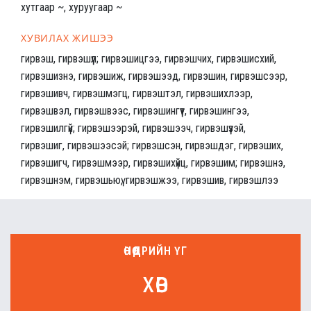
хутгаар ~, хуруугаар ~
ХУВИЛАХ ЖИШЭЭ
гирвэш, гирвэшүүл; гирвэшицгээ, гирвэшчих, гирвэшисхий,
гирвэшизнэ, гирвэшиж, гирвэшээд, гирвэшин, гирвэшсээр,
гирвэшивч, гирвэшмэгц, гирвэштэл, гирвэшихлээр,
гирвэшвэл, гирвэшвээс, гирвэшингүүт, гирвэшингээ,
гирвэшилгүй; гирвэшээрэй, гирвэшээч, гирвэшүүзэй,
гирвэшиг, гирвэшээсэй; гирвэшсэн, гирвэшдэг, гирвэших,
гирвэшигч, гирвэшмээр, гирвэшихүйц, гирвэшим; гирвэшнэ,
гирвэшнэм, гирвэшьюү, гирвэшжээ, гирвэшив, гирвэшлээ
ӨНӨӨДРИЙН ҮГ
хөв