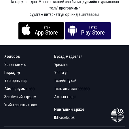
Та гар утсандаа ‘Монгол хэлний зөв бичих дүрмийн журамласан
толь’ программыг
суулгаж интернэтгүй орчинд ашиглаарай.
Татах
Татах
App Store
Play Store
Холбоос
Бусад мэдээлэл
Эрэлттэй үгс
Уриалга
Гадаад үг
Уялга үг
Улс орны нэр
Толийн тухай
Аймаг, сумын нэр
Толь ашиглах заавар
Зөв бичгийн дүрэм
Ажлын хэсэг
Үгийн санал илгээх
Нийгмийн сүлжээ
Facebook