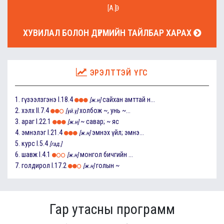
[А.Ө]
ХУВИЛАЛ БОЛОН ДҮРМИЙН ТАЙЛБАР ХАРАХ
ЭРЭЛТТЭЙ ҮГС
1.
гүзээлзгэнэ
I.18.4
сайхан амттай н...
[ж.н]
2.
хэлх
II.7.4
холбож ~, унь ~...
[үй.ү]
3.
араг
I.22.1
~ савар; ~ яс
[ж.н]
4.
эмнэлэг
I.21.4
эмнэх үйл; эмнэ...
[ж.н]
5.
курс
I.5.4
[гад.]
6.
шавж
I.4.1
монгол бичгийн ...
[ж.н]
7.
голдирол
I.17.2
голын ~
[ж.н]
Гар утасны программ