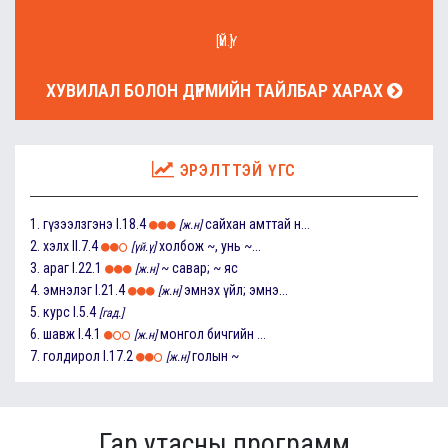
[ҮЙ.Ү]
ХУВИЛАЛ БОЛОН ДҮРМИЙН ТАЙЛБАР ХАРАХ
ЭРЭЛТТЭЙ ҮГС
1.
гүзээлзгэнэ
I.18.4
сайхан амттай н...
[ж.н]
2.
хэлх
II.7.4
холбож ~, унь ~...
[үй.ү]
3.
араг
I.22.1
~ савар; ~ яс
[ж.н]
4.
эмнэлэг
I.21.4
эмнэх үйл; эмнэ...
[ж.н]
5.
курс
I.5.4
[гад.]
6.
шавж
I.4.1
монгол бичгийн ...
[ж.н]
7.
голдирол
I.17.2
голын ~
[ж.н]
Гар утасны программ