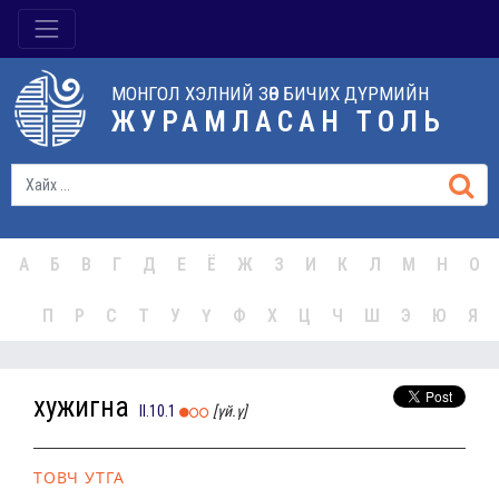
МОНГОЛ ХЭЛНИЙ ЗӨВ БИЧИХ ДҮРМИЙН
ЖУРАМЛАСАН ТОЛЬ
А
Б
В
Г
Д
Е
Ё
Ж
З
И
К
Л
М
Н
О
П
Р
С
Т
У
Ү
Ф
Х
Ц
Ч
Ш
Э
Ю
Я
хужигна
II.10.1
[үй.ү]
ТОВЧ УТГА