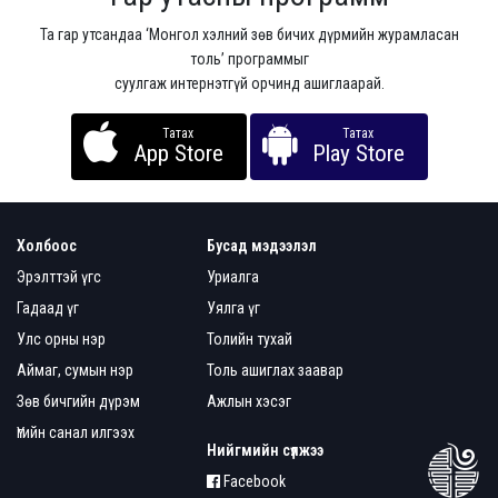
Та гар утсандаа ‘Монгол хэлний зөв бичих дүрмийн журамласан
толь’ программыг
суулгаж интернэтгүй орчинд ашиглаарай.
Татах
Татах
App Store
Play Store
Холбоос
Бусад мэдээлэл
Эрэлттэй үгс
Уриалга
Гадаад үг
Уялга үг
Улс орны нэр
Толийн тухай
Аймаг, сумын нэр
Толь ашиглах заавар
Зөв бичгийн дүрэм
Ажлын хэсэг
Үгийн санал илгээх
Нийгмийн сүлжээ
Facebook