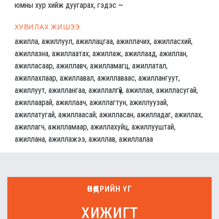
юмны хур хийж дуугарах, гэдэс ~
ХУВИЛАХ ЖИШЭЭ
ажилла, ажиллуул, ажиллацгаа, ажиллачих, ажилласхий,
ажиллазна, ажиллаатах; ажиллаж, ажиллаад, ажиллан,
ажилласаар, ажиллавч, ажилламагц, ажиллатал,
ажиллахлаар, ажиллавал, ажиллаваас, ажиллангуут,
ажиллуут, ажиллангаа, ажиллалгүй, ажиллая, ажилласугай,
ажиллаарай, ажиллаач, ажиллагтун, ажиллуузай,
ажиллатугай, ажиллаасай; ажилласан, ажилладаг, ажиллах,
ажиллагч, ажилламаар, ажиллахуйц, ажиллууштай,
ажиллана, ажиллажээ, ажиллав, ажиллалаа
ӨНӨӨДРИЙН ҮГ
хижигт