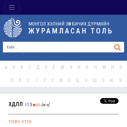
МОНГОЛ ХЭЛНИЙ ЗӨВ БИЧИХ ДҮРМИЙН
ЖУРАМЛАСАН ТОЛЬ
А
Б
В
Г
Д
Е
Ё
Ж
З
И
К
Л
М
Н
О
П
Р
С
Т
У
Ү
Ф
Х
Ц
Ч
Ш
Э
Ю
Я
хөдлөл
I.1.3
[ж.н]
ТОВЧ УТГА