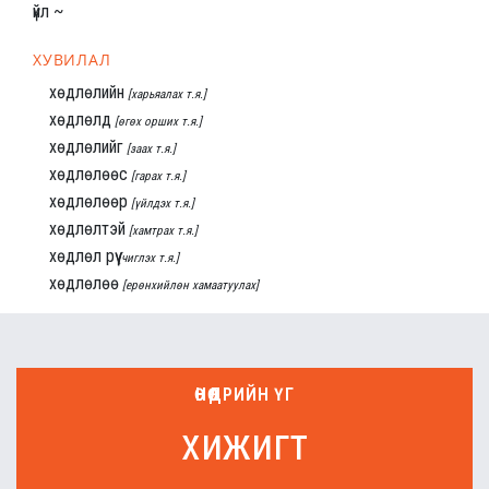
үйл ~
ХУВИЛАЛ
хөдлөлийн
[харьяалах т.я.]
хөдлөлд
[өгөх орших т.я.]
хөдлөлийг
[заах т.я.]
хөдлөлөөс
[гарах т.я.]
хөдлөлөөр
[үйлдэх т.я.]
хөдлөлтэй
[хамтрах т.я.]
хөдлөл рүү
[чиглэх т.я.]
хөдлөлөө
[ерөнхийлөн хамаатуулах]
ӨНӨӨДРИЙН ҮГ
хижигт