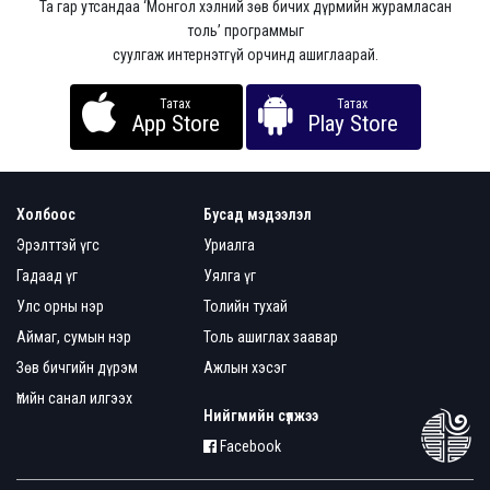
Та гар утсандаа ‘Монгол хэлний зөв бичих дүрмийн журамласан
толь’ программыг
суулгаж интернэтгүй орчинд ашиглаарай.
Татах
Татах
App Store
Play Store
Холбоос
Бусад мэдээлэл
Эрэлттэй үгс
Уриалга
Гадаад үг
Уялга үг
Улс орны нэр
Толийн тухай
Аймаг, сумын нэр
Толь ашиглах заавар
Зөв бичгийн дүрэм
Ажлын хэсэг
Үгийн санал илгээх
Нийгмийн сүлжээ
Facebook