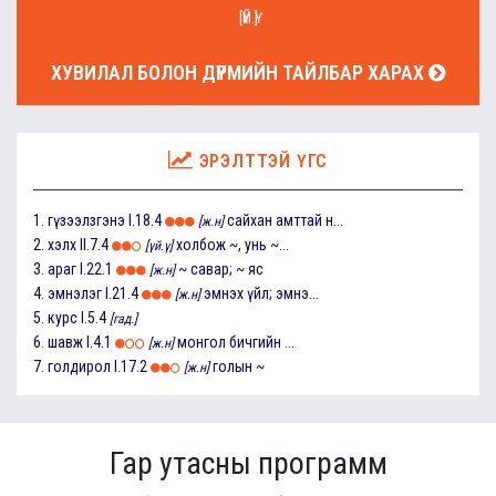
[ҮЙ.Ү]
ХУВИЛАЛ БОЛОН ДҮРМИЙН ТАЙЛБАР ХАРАХ
ЭРЭЛТТЭЙ ҮГС
1.
гүзээлзгэнэ
I.18.4
сайхан амттай н...
[ж.н]
2.
хэлх
II.7.4
холбож ~, унь ~...
[үй.ү]
3.
араг
I.22.1
~ савар; ~ яс
[ж.н]
4.
эмнэлэг
I.21.4
эмнэх үйл; эмнэ...
[ж.н]
5.
курс
I.5.4
[гад.]
6.
шавж
I.4.1
монгол бичгийн ...
[ж.н]
7.
голдирол
I.17.2
голын ~
[ж.н]
Гар утасны программ