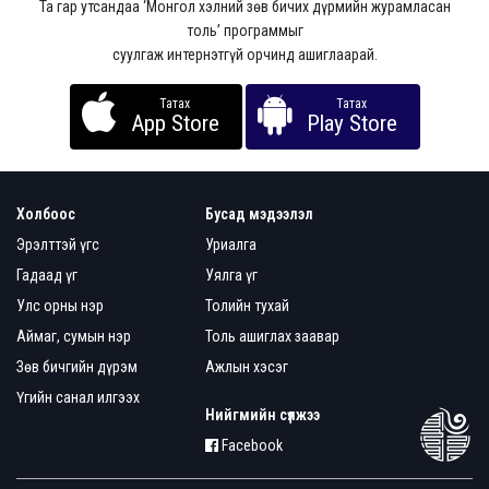
Та гар утсандаа ‘Монгол хэлний зөв бичих дүрмийн журамласан
толь’ программыг
суулгаж интернэтгүй орчинд ашиглаарай.
Татах
Татах
App Store
Play Store
Холбоос
Бусад мэдээлэл
Эрэлттэй үгс
Уриалга
Гадаад үг
Уялга үг
Улс орны нэр
Толийн тухай
Аймаг, сумын нэр
Толь ашиглах заавар
Зөв бичгийн дүрэм
Ажлын хэсэг
Үгийн санал илгээх
Нийгмийн сүлжээ
Facebook