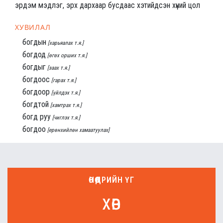
эрдэм мэдлэг, эрх дархаар бусдаас хэтийдсэн хүний цол
ХУВИЛАЛ
богдын
[харьяалах т.я.]
богдод
[өгөх орших т.я.]
богдыг
[заах т.я.]
богдоос
[гарах т.я.]
богдоор
[үйлдэх т.я.]
богдтой
[хамтрах т.я.]
богд руу
[чиглэх т.я.]
богдоо
[ерөнхийлөн хамаатуулах]
ӨНӨӨДРИЙН ҮГ
хөв