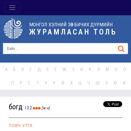
МОНГОЛ ХЭЛНИЙ ЗӨВ БИЧИХ ДҮРМИЙН
ЖУРАМЛАСАН ТОЛЬ
А
Б
В
Г
Д
Е
Ё
Ж
З
И
К
Л
М
Н
О
П
Р
С
Т
У
Ү
Ф
Х
Ц
Ч
Ш
Э
Ю
Я
богд
I.3.2
[ж.н]
ТОВЧ УТГА