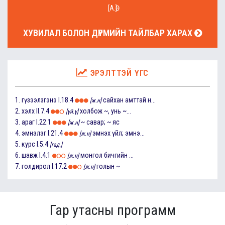
[А.Ө]
ХУВИЛАЛ БОЛОН ДҮРМИЙН ТАЙЛБАР ХАРАХ
ЭРЭЛТТЭЙ ҮГС
1.
гүзээлзгэнэ
I.18.4
сайхан амттай н...
[ж.н]
2.
хэлх
II.7.4
холбож ~, унь ~...
[үй.ү]
3.
араг
I.22.1
~ савар; ~ яс
[ж.н]
4.
эмнэлэг
I.21.4
эмнэх үйл; эмнэ...
[ж.н]
5.
курс
I.5.4
[гад.]
6.
шавж
I.4.1
монгол бичгийн ...
[ж.н]
7.
голдирол
I.17.2
голын ~
[ж.н]
Гар утасны программ