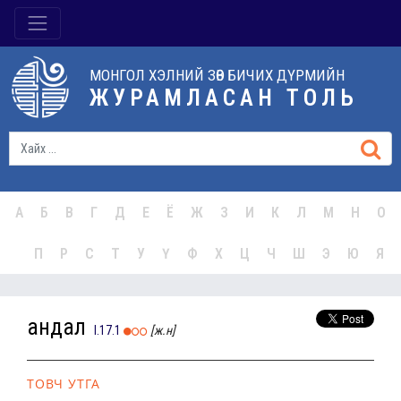
МОНГОЛ ХЭЛНИЙ ЗӨВ БИЧИХ ДҮРМИЙН
ЖУРАМЛАСАН ТОЛЬ
А
Б
В
Г
Д
Е
Ё
Ж
З
И
К
Л
М
Н
О
П
Р
С
Т
У
Ү
Ф
Х
Ц
Ч
Ш
Э
Ю
Я
андал
I.17.1
[ж.н]
ТОВЧ УТГА