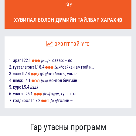
[ҮЙ.Ү]
ХУВИЛАЛ БОЛОН ДҮРМИЙН ТАЙЛБАР ХАРАХ
ЭРЭЛТТЭЙ ҮГС
1.
араг
I.22.1
~ савар; ~ яс
[ж.н]
2.
гүзээлзгэнэ
I.18.4
сайхан амттай н...
[ж.н]
3.
хэлх
II.7.4
холбож ~, унь ~...
[үй.ү]
4.
шавж
I.4.1
монгол бичгийн ...
[ж.н]
5.
курс
I.5.4
[гад.]
6.
унага
I.25.1
адуу, хулан, та...
[ж.н]
7.
голдирол
I.17.2
голын ~
[ж.н]
Гар утасны программ