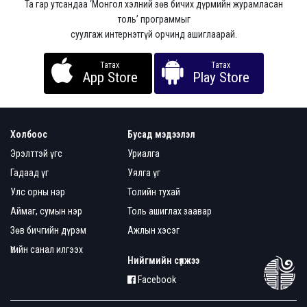
Та гар утсандаа ‘Монгол хэлний зөв бичих дүрмийн журамласан
толь’ программыг
суулгаж интернэтгүй орчинд ашиглаарай.
Татах
Татах
App Store
Play Store
Холбоос
Бусад мэдээлэл
Эрэлттэй үгс
Уриалга
Гадаад үг
Уялга үг
Улс орны нэр
Толийн тухай
Аймаг, сумын нэр
Толь ашиглах заавар
Зөв бичгийн дүрэм
Ажлын хэсэг
Үгийн санал илгээх
Нийгмийн сүлжээ
Facebook