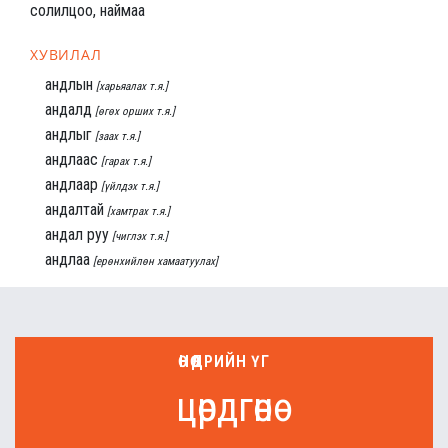
солилцоо, наймаа
ХУВИЛАЛ
андлын
[харьяалах т.я.]
андалд
[өгөх орших т.я.]
андлыг
[заах т.я.]
андлаас
[гарах т.я.]
андлаар
[үйлдэх т.я.]
андалтай
[хамтрах т.я.]
андал руу
[чиглэх т.я.]
андлаа
[ерөнхийлөн хамаатуулах]
ӨНӨӨДРИЙН ҮГ
цөрдгөнө