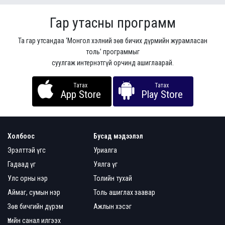
Гар утасны программ
Та гар утсандаа ‘Монгол хэлний зөв бичих дүрмийн журамласан
толь’ программыг
суулгаж интернэтгүй орчинд ашиглаарай.
Татах
Татах
App Store
Play Store
Холбоос
Бусад мэдээлэл
Эрэлттэй үгс
Уриалга
Гадаад үг
Уялга үг
Улс орны нэр
Толийн тухай
Аймаг, сумын нэр
Толь ашиглах заавар
Зөв бичгийн дүрэм
Ажлын хэсэг
Үгийн санал илгээх