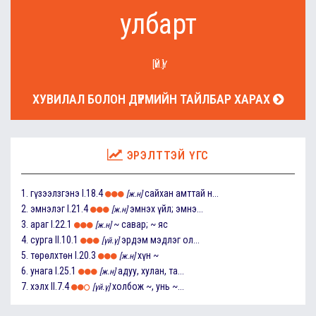
улбарт
[ҮЙ.Ү]
ХУВИЛАЛ БОЛОН ДҮРМИЙН ТАЙЛБАР ХАРАХ
ЭРЭЛТТЭЙ ҮГС
1.
гүзээлзгэнэ
I.18.4
сайхан амттай н...
[ж.н]
2.
эмнэлэг
I.21.4
эмнэх үйл; эмнэ...
[ж.н]
3.
араг
I.22.1
~ савар; ~ яс
[ж.н]
4.
сурга
II.10.1
эрдэм мэдлэг ол...
[үй.ү]
5.
төрөлхтөн
I.20.3
хүн ~
[ж.н]
6.
унага
I.25.1
адуу, хулан, та...
[ж.н]
7.
хэлх
II.7.4
холбож ~, унь ~...
[үй.ү]