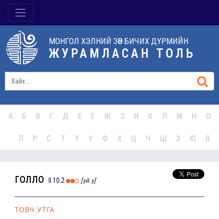
МОНГОЛ ХЭЛНИЙ ЗӨВ БИЧИХ ДҮРМИЙН
ЖУРАМЛАСАН ТОЛЬ
А
Б
В
Г
Д
Е
Ё
Ж
З
И
К
Л
М
Н
О
П
Р
С
Т
У
Ү
Ф
Х
Ц
Ч
Ш
Э
Ю
Я
голло
II.10.2
[үй.ү]
ТОВЧ УТГА