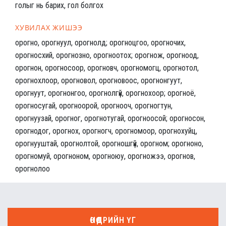
голыг нь барих, гол болгох
ХУВИЛАХ ЖИШЭЭ
орогно, орогнуул, орогнолд; орогноцгоо, орогночих,
орогносхий, орогнозно, орогноотох; орогнож, орогноод,
орогнон, орогносоор, орогновч, орогномогц, орогнотол,
орогнохлоор, орогновол, орогновоос, орогнонгуут,
орогнуут, орогнонгоо, орогнолгүй, орогнохоор; орогноё,
орогносугай, орогноорой, орогнооч, орогногтун,
орогнуузай, орогног, орогнотугай, орогноосой; орогносон,
орогнодог, орогнох, орогногч, орогномоор, орогнохуйц,
орогнууштай, орогнолтой, орогношгүй, орогном; орогноно,
орогномуй, орогноном, орогноюу, орогножээ, орогнов,
орогнолоо
ӨНӨӨДРИЙН ҮГ