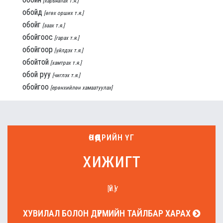
[харьяалах т.я.]
обойд
[өгөх орших т.я.]
обойг
[заах т.я.]
обойгоос
[гарах т.я.]
обойгоор
[үйлдэх т.я.]
обойтой
[хамтрах т.я.]
обой руу
[чиглэх т.я.]
обойгоо
[ерөнхийлөн хамаатуулах]
ӨНӨӨДРИЙН ҮГ
хижигт
[ҮЙ.Ү]
ХУВИЛАЛ БОЛОН ДҮРМИЙН ТАЙЛБАР ХАРАХ