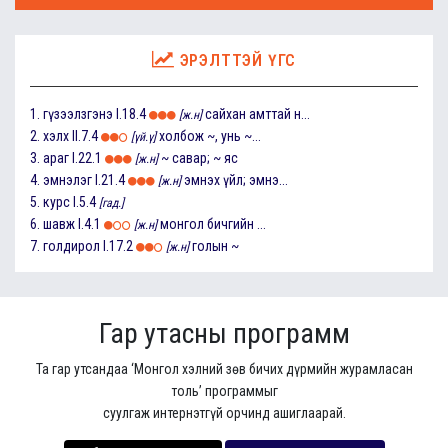
ЭРЭЛТТЭЙ ҮГС
1.
гүзээлзгэнэ
I.18.4
сайхан амттай н...
[ж.н]
2.
хэлх
II.7.4
холбож ~, унь ~...
[үй.ү]
3.
араг
I.22.1
~ савар; ~ яс
[ж.н]
4.
эмнэлэг
I.21.4
эмнэх үйл; эмнэ...
[ж.н]
5.
курс
I.5.4
[гад.]
6.
шавж
I.4.1
монгол бичгийн ...
[ж.н]
7.
голдирол
I.17.2
голын ~
[ж.н]
Гар утасны программ
Та гар утсандаа ‘Монгол хэлний зөв бичих дүрмийн журамласан
толь’ программыг
суулгаж интернэтгүй орчинд ашиглаарай.