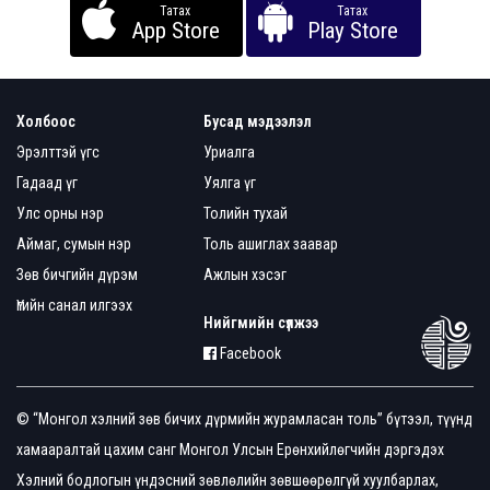
Татах
Татах
App Store
Play Store
Холбоос
Бусад мэдээлэл
Эрэлттэй үгс
Уриалга
Гадаад үг
Уялга үг
Улс орны нэр
Толийн тухай
Аймаг, сумын нэр
Толь ашиглах заавар
Зөв бичгийн дүрэм
Ажлын хэсэг
Үгийн санал илгээх
Нийгмийн сүлжээ
Facebook
© “Монгол хэлний зөв бичих дүрмийн журамласан толь” бүтээл, түүнд
хамааралтай цахим санг Монгол Улсын Ерөнхийлөгчийн дэргэдэх
Хэлний бодлогын үндэсний зөвлөлийн зөвшөөрөлгүй хуулбарлах,