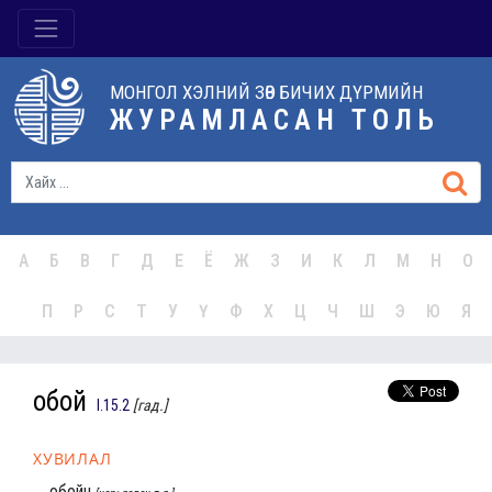
МОНГОЛ ХЭЛНИЙ ЗӨВ БИЧИХ ДҮРМИЙН
ЖУРАМЛАСАН ТОЛЬ
А
Б
В
Г
Д
Е
Ё
Ж
З
И
К
Л
М
Н
О
П
Р
С
Т
У
Ү
Ф
Х
Ц
Ч
Ш
Э
Ю
Я
обой
I.15.2
[гад.]
ХУВИЛАЛ
обойн