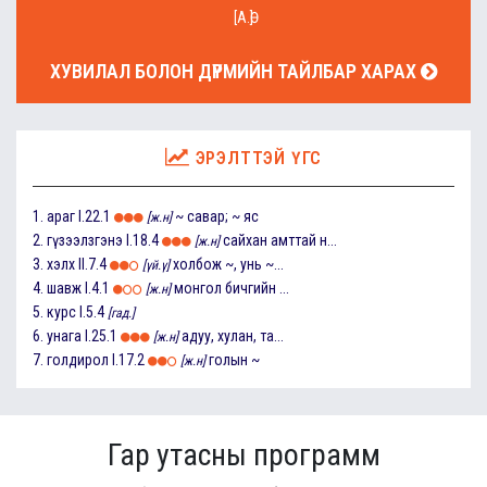
[А.Ө]
ХУВИЛАЛ БОЛОН ДҮРМИЙН ТАЙЛБАР ХАРАХ
ЭРЭЛТТЭЙ ҮГС
1.
араг
I.22.1
~ савар; ~ яс
[ж.н]
2.
гүзээлзгэнэ
I.18.4
сайхан амттай н...
[ж.н]
3.
хэлх
II.7.4
холбож ~, унь ~...
[үй.ү]
4.
шавж
I.4.1
монгол бичгийн ...
[ж.н]
5.
курс
I.5.4
[гад.]
6.
унага
I.25.1
адуу, хулан, та...
[ж.н]
7.
голдирол
I.17.2
голын ~
[ж.н]
Гар утасны программ