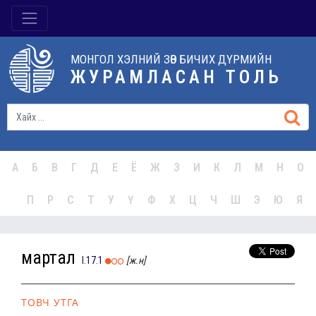
МОНГОЛ ХЭЛНИЙ ЗӨВ БИЧИХ ДҮРМИЙН
ЖУРАМЛАСАН ТОЛЬ
А
Б
В
Г
Д
Е
Ё
Ж
З
И
К
Л
М
Н
О
П
Р
С
Т
У
Ү
Ф
Х
Ц
Ч
Ш
Э
Ю
Я
мартал
I.17.1
[ж.н]
ТОВЧ УТГА