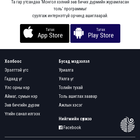
Та гар утсандаа ‘Монгол хэлний зөв бичих дүрмийн журамласан
толь’ программыг
суулгаж интернэтгүй орчинд ашиглаарай.
Татах
Татах
App Store
Play Store
Холбоос
Бусад мэдээлэл
Эрэлттэй үгс
Уриалга
Гадаад үг
Уялга үг
Улс орны нэр
Толийн тухай
Аймаг, сумын нэр
Толь ашиглах заавар
Зөв бичгийн дүрэм
Ажлын хэсэг
Үгийн санал илгээх
Нийгмийн сүлжээ
Facebook