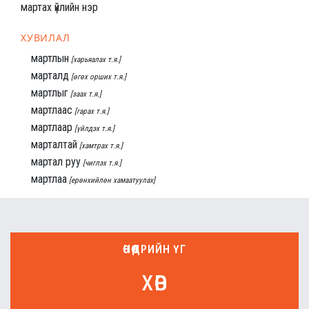
мартах үйлийн нэр
ХУВИЛАЛ
мартлын
[харьяалах т.я.]
марталд
[өгөх орших т.я.]
мартлыг
[заах т.я.]
мартлаас
[гарах т.я.]
мартлаар
[үйлдэх т.я.]
марталтай
[хамтрах т.я.]
мартал руу
[чиглэх т.я.]
мартлаа
[ерөнхийлөн хамаатуулах]
ӨНӨӨДРИЙН ҮГ
хөв