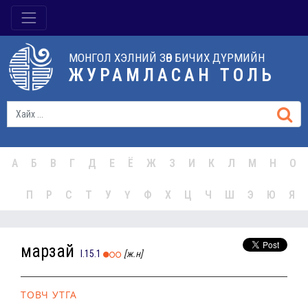
МОНГОЛ ХЭЛНИЙ ЗӨВ БИЧИХ ДҮРМИЙН
ЖУРАМЛАСАН ТОЛЬ
А
Б
В
Г
Д
Е
Ё
Ж
З
И
К
Л
М
Н
О
П
Р
С
Т
У
Ү
Ф
Х
Ц
Ч
Ш
Э
Ю
Я
марзай
I.15.1
[ж.н]
ТОВЧ УТГА