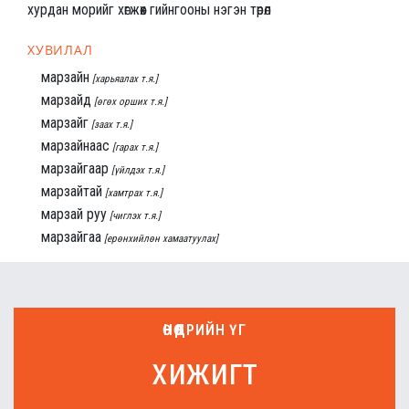
хурдан морийг хөгжөөх гийнгооны нэгэн төрөл
ХУВИЛАЛ
марзайн
[харьяалах т.я.]
марзайд
[өгөх орших т.я.]
марзайг
[заах т.я.]
марзайнаас
[гарах т.я.]
марзайгаар
[үйлдэх т.я.]
марзайтай
[хамтрах т.я.]
марзай руу
[чиглэх т.я.]
марзайгаа
[ерөнхийлөн хамаатуулах]
ӨНӨӨДРИЙН ҮГ
хижигт