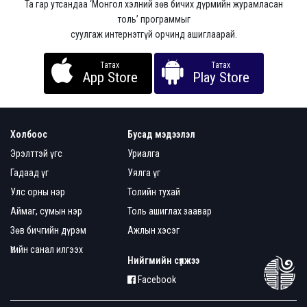
Та гар утсандаа ‘Монгол хэлний зөв бичих дүрмийн журамласан
толь’ программыг
суулгаж интернэтгүй орчинд ашиглаарай.
Татах
Татах
App Store
Play Store
Холбоос
Бусад мэдээлэл
Эрэлттэй үгс
Уриалга
Гадаад үг
Уялга үг
Улс орны нэр
Толийн тухай
Аймаг, сумын нэр
Толь ашиглах заавар
Зөв бичгийн дүрэм
Ажлын хэсэг
Үгийн санал илгээх
Нийгмийн сүлжээ
Facebook