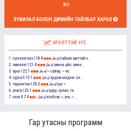
[ҮЙ.Ү]
ХУВИЛАЛ БОЛОН ДҮРМИЙН ТАЙЛБАР ХАРАХ
ЭРЭЛТТЭЙ ҮГС
1.
гүзээлзгэнэ
I.18.4
сайхан амттай н...
[ж.н]
2.
эмнэлэг
I.21.4
эмнэх үйл; эмнэ...
[ж.н]
3.
араг
I.22.1
~ савар; ~ яс
[ж.н]
4.
сурга
II.10.1
эрдэм мэдлэг ол...
[үй.ү]
5.
төрөлхтөн
I.20.3
хүн ~
[ж.н]
6.
унага
I.25.1
адуу, хулан, та...
[ж.н]
7.
хэлх
II.7.4
холбож ~, унь ~...
[үй.ү]
Гар утасны программ