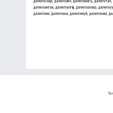
далилзсаар, далилзавч, далилзмагц, далилзтал,
далилзангаа, далилзалгүй, далилзахаар; далилзуу
далилзам; далилзана, далилзмуй, далилзнам, д
Та 