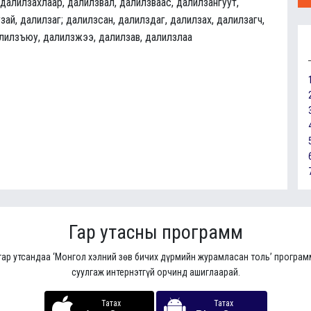
 далилзахлаар, далилзвал, далилзваас, далилзангуут,
зай, далилзаг; далилзсан, далилздаг, далилзах, далилзагч,
алилзъюу, далилзжээ, далилзав, далилзлаа
Гар утасны программ
гар утсандаа ‘Монгол хэлний зөв бичих дүрмийн журамласан толь’ програ
суулгаж интернэтгүй орчинд ашиглаарай.
Татах
Татах