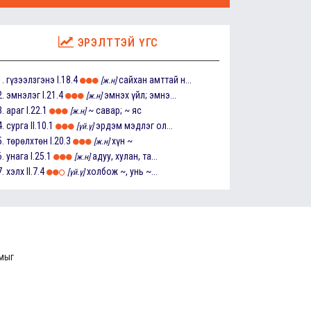
ЭРЭЛТТЭЙ ҮГС
1.
гүзээлзгэнэ
I.18.4
сайхан амттай н...
[ж.н]
2.
эмнэлэг
I.21.4
эмнэх үйл; эмнэ...
[ж.н]
3.
араг
I.22.1
~ савар; ~ яс
[ж.н]
4.
сурга
II.10.1
эрдэм мэдлэг ол...
[үй.ү]
5.
төрөлхтөн
I.20.3
хүн ~
[ж.н]
6.
унага
I.25.1
адуу, хулан, та...
[ж.н]
7.
хэлх
II.7.4
холбож ~, унь ~...
[үй.ү]
ммыг