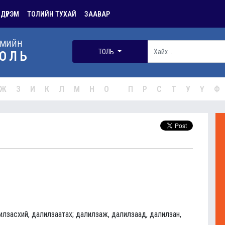
 ДҮРЭМ
ТОЛИЙН ТУХАЙ
ЗААВАР
РМИЙН
ТОЛЬ
ОЛЬ
Ж
З
И
К
Л
М
Н
О
П
Р
С
Т
У
Ү
Ф
илзасхий, далилзаатах; далилзаж, далилзаад, далилзан,