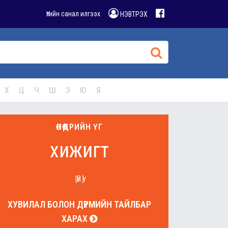
Үгийн санал илгээх
НЭВТРЭХ
Х
Ц
Ч
Ш
Э
Ю
Я
ӨНӨӨДРИЙН ҮГ
хижигт
[ҮЙ.Ү]
ХУВИЛАЛ БОЛОН ДҮРМИЙН ТАЙЛБАР
ХАРАХ