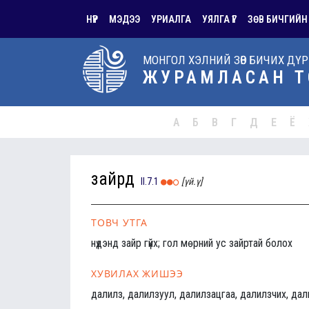
НҮҮР
МЭДЭЭ
УРИАЛГА
УЯЛГА ҮГ
ЗӨВ БИЧГИЙН
МОНГОЛ ХЭЛНИЙ ЗӨВ БИЧИХ ДҮ
ЖУРАМЛАСАН Т
А
Б
В
Г
Д
Е
Ё
зайрд
II.7.1
[үй.ү]
ТОВЧ УТГА
нүдэнд зайр гүйх; гол мөрний ус зайртай болох
ХУВИЛАХ ЖИШЭЭ
далилз, далилзуул, далилзацгаа, далилзчих, дал