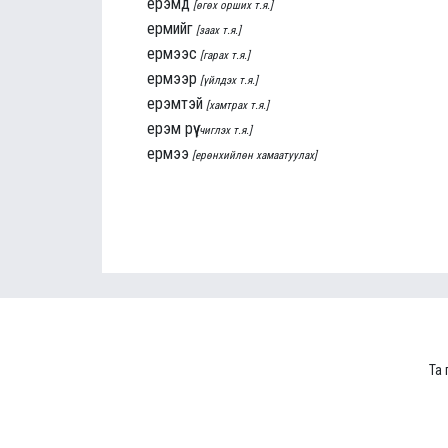
ерэмд
[өгөх орших т.я.]
ермийг
[заах т.я.]
ермээс
[гарах т.я.]
ермээр
[үйлдэх т.я.]
ерэмтэй
[хамтрах т.я.]
ерэм рүү
[чиглэх т.я.]
ермээ
[ерөнхийлөн хамаатуулах]
Та 