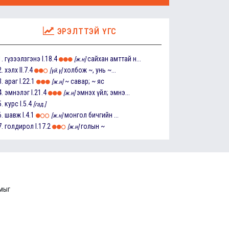
ЭРЭЛТТЭЙ ҮГС
1.
гүзээлзгэнэ
I.18.4
сайхан амттай н...
[ж.н]
2.
хэлх
II.7.4
холбож ~, унь ~...
[үй.ү]
3.
араг
I.22.1
~ савар; ~ яс
[ж.н]
4.
эмнэлэг
I.21.4
эмнэх үйл; эмнэ...
[ж.н]
5.
курс
I.5.4
[гад.]
6.
шавж
I.4.1
монгол бичгийн ...
[ж.н]
7.
голдирол
I.17.2
голын ~
[ж.н]
ммыг