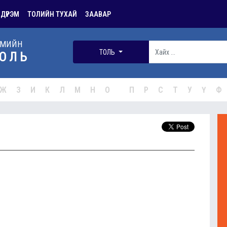
 ДҮРЭМ
ТОЛИЙН ТУХАЙ
ЗААВАР
РМИЙН
ТОЛЬ
ОЛЬ
Ж
З
И
К
Л
М
Н
О
П
Р
С
Т
У
Ү
Ф