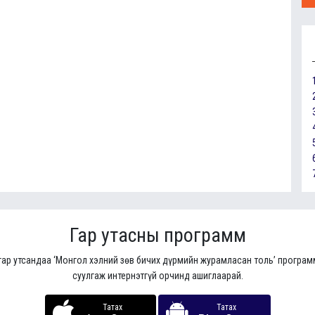
Гар утасны программ
гар утсандаа ‘Монгол хэлний зөв бичих дүрмийн журамласан толь’ програ
суулгаж интернэтгүй орчинд ашиглаарай.
Татах
Татах