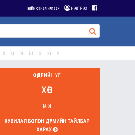
Үгийн санал илгээх
НЭВТРЭХ
Х
Ц
Ч
Ш
Э
Ю
Я
ӨНӨӨДРИЙН ҮГ
хөв
[А.Ө]
ХУВИЛАЛ БОЛОН ДҮРМИЙН ТАЙЛБАР
ХАРАХ