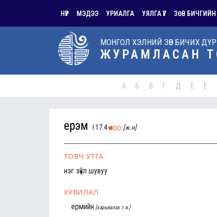
НҮҮР
МЭДЭЭ
УРИАЛГА
УЯЛГА ҮГ
ЗӨВ БИЧГИЙН
МОНГОЛ ХЭЛНИЙ ЗӨВ БИЧИХ ДҮ
ЖУРАМЛАСАН Т
А
Б
В
Г
Д
Е
Ё
ерэм
I.17.4
[ж.н]
ТОВЧ УТГА
нэг зүйл шувуу
ХУВИЛАЛ
ермийн
[харьяалах т.я.]