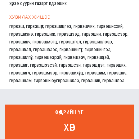
хүрээ суурин газарт идээших
ХУВИЛАХ ЖИШЭЭ
гирвэш, гирвэшүүл; гирвэшицгээ, гирвэшчих, гирвэшисхий,
гирвэшизнэ, гирвэшиж, гирвэшээд, гирвэшин, гирвэшсээр,
гирвэшивч, гирвэшмэгц, гирвэштэл, гирвэшихлээр,
гирвэшвэл, гирвэшвээс, гирвэшингүүт, гирвэшингээ,
гирвэшилгүй; гирвэшээрэй, гирвэшээч, гирвэшүүзэй,
гирвэшиг, гирвэшээсэй; гирвэшсэн, гирвэшдэг, гирвэших,
гирвэшигч, гирвэшмээр, гирвэшихүйц, гирвэшим; гирвэшнэ,
гирвэшнэм, гирвэшьюү, гирвэшжээ, гирвэшив, гирвэшлээ
ӨНӨӨДРИЙН ҮГ
хөв