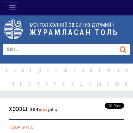
МОНГОЛ ХЭЛНИЙ ЗӨВ БИЧИХ ДҮРМИЙН
ЖУРАМЛАСАН ТОЛЬ
А
Б
В
Г
Д
Е
Ё
Ж
З
И
К
Л
М
Н
О
П
Р
С
Т
У
Ү
Ф
Х
Ц
Ч
Ш
Э
Ю
Я
хүрээш
II.8.4
[үй.ү]
ТОВЧ УТГА