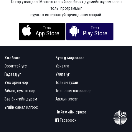
Та гар утсандаа ‘Монгол хэлний зөв бичих дүрмийн журамласан
толь’ программыг
суулгаж интернэтгүй орчинд ашиглаарай.
Татах
Татах
App Store
Play Store
Холбоос
Бусад мэдээлэл
Эрэлттэй үгс
Уриалга
Гадаад үг
Уялга үг
Улс орны нэр
Толийн тухай
Аймаг, сумын нэр
Толь ашиглах заавар
Зөв бичгийн дүрэм
Ажлын хэсэг
Үгийн санал илгээх
Нийгмийн сүлжээ
Facebook