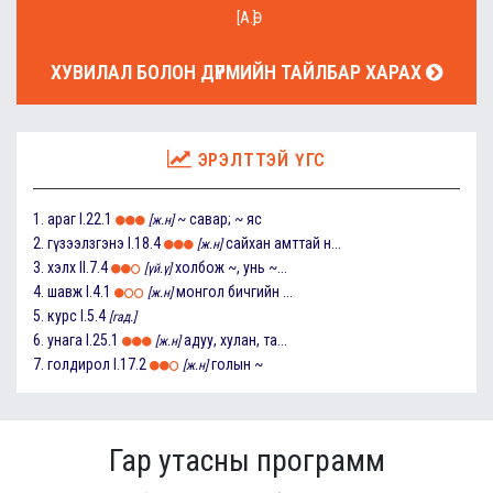
[А.Ө]
ХУВИЛАЛ БОЛОН ДҮРМИЙН ТАЙЛБАР ХАРАХ
ЭРЭЛТТЭЙ ҮГС
1.
араг
I.22.1
~ савар; ~ яс
[ж.н]
2.
гүзээлзгэнэ
I.18.4
сайхан амттай н...
[ж.н]
3.
хэлх
II.7.4
холбож ~, унь ~...
[үй.ү]
4.
шавж
I.4.1
монгол бичгийн ...
[ж.н]
5.
курс
I.5.4
[гад.]
6.
унага
I.25.1
адуу, хулан, та...
[ж.н]
7.
голдирол
I.17.2
голын ~
[ж.н]
Гар утасны программ