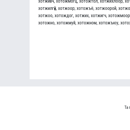
хотживч, хотожмогц, хотожтол, хотжихлоор, хо
хотжилгүй, хотжоор; хотожъё, хотжоорой, хотжо
хотжоо, хотождог, хотжих, хотжигч, хотожмоор,
хотожно, хотожмуй, хотожном, хотожъюу, хото
Та 