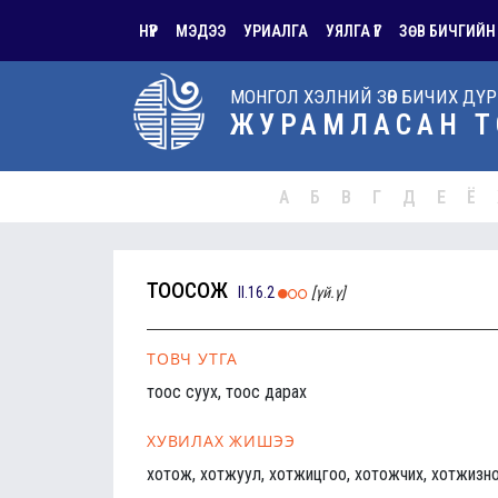
НҮҮР
МЭДЭЭ
УРИАЛГА
УЯЛГА ҮГ
ЗӨВ БИЧГИЙН
МОНГОЛ ХЭЛНИЙ ЗӨВ БИЧИХ ДҮ
ЖУРАМЛАСАН Т
А
Б
В
Г
Д
Е
Ё
тоосож
II.16.2
[үй.ү]
ТОВЧ УТГА
тоос суух, тоос дарах
ХУВИЛАХ ЖИШЭЭ
хотож, хотжуул, хотжицгоо, хотожчих, хотжизн