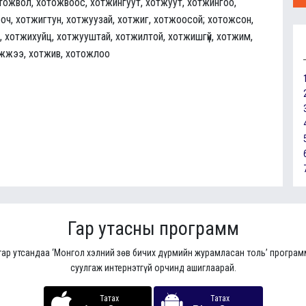
тожвол, хотожвоос, хотжингуут, хотжуут, хотжингоо,
оч, хотжигтун, хотжуузай, хотжиг, хотжоосой; хотожсон,
 хотжихуйц, хотжууштай, хотжилтой, хотжишгүй, хотжим,
жжээ, хотжив, хотожлоо
Гар утасны программ
гар утсандаа ‘Монгол хэлний зөв бичих дүрмийн журамласан толь’ програ
суулгаж интернэтгүй орчинд ашиглаарай.
Татах
Татах