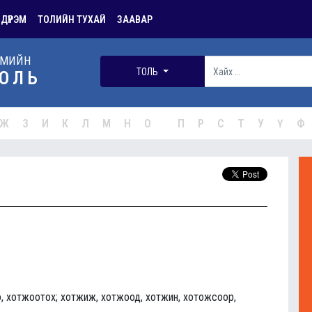
 ДҮРЭМ
ТОЛИЙН ТУХАЙ
ЗААВАР
РМИЙН
ТОЛЬ
ОЛЬ
Ж
З
И
К
Л
М
Н
О
П
Р
С
Т
У
Ү
Ф
о, хотжоотох; хотжиж, хотжоод, хотжин, хотожсоор,