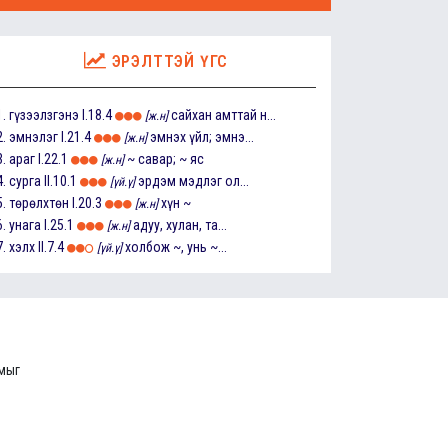
ЭРЭЛТТЭЙ ҮГС
1.
гүзээлзгэнэ
I.18.4
сайхан амттай н...
[ж.н]
2.
эмнэлэг
I.21.4
эмнэх үйл; эмнэ...
[ж.н]
3.
араг
I.22.1
~ савар; ~ яс
[ж.н]
4.
сурга
II.10.1
эрдэм мэдлэг ол...
[үй.ү]
5.
төрөлхтөн
I.20.3
хүн ~
[ж.н]
6.
унага
I.25.1
адуу, хулан, та...
[ж.н]
7.
хэлх
II.7.4
холбож ~, унь ~...
[үй.ү]
ммыг