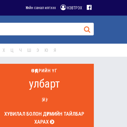
Үгийн санал илгээх
НЭВТРЭХ
Х
Ц
Ч
Ш
Э
Ю
Я
ӨНӨӨДРИЙН ҮГ
улбарт
[ҮЙ.Ү]
ХУВИЛАЛ БОЛОН ДҮРМИЙН ТАЙЛБАР
ХАРАХ