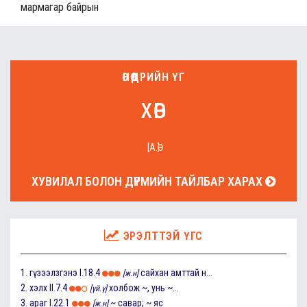
мармагар байрын
ӨНӨӨДРИЙН ҮГ
хөв
[А.Ө]
ХУВИЛАЛ БОЛОН ДҮРМИЙН ТАЙЛБАР ХАРАХ
ЭРЭЛТТЭЙ ҮГС
1.
гүзээлзгэнэ
I.18.4
сайхан амттай н...
[ж.н]
2.
хэлх
II.7.4
холбож ~, унь ~...
[үй.ү]
3.
араг
I.22.1
~ савар; ~ яс
[ж.н]