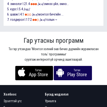
4.
эмнэлэг
I.21.4
эмнэх үйл; эмнэ...
[ж.н]
5.
курс
I.5.4
[гад.]
6.
шавж
I.4.1
монгол бичгийн ...
[ж.н]
7.
голдирол
I.17.2
голын ~
[ж.н]
Гар утасны программ
Та гар утсандаа ‘Монгол хэлний зөв бичих дүрмийн журамласан
толь’ программыг
суулгаж интернэтгүй орчинд ашиглаарай.
Татах
Татах
App Store
Play Store
Холбоос
Бусад мэдээлэл
Эрэлттэй үгс
Уриалга