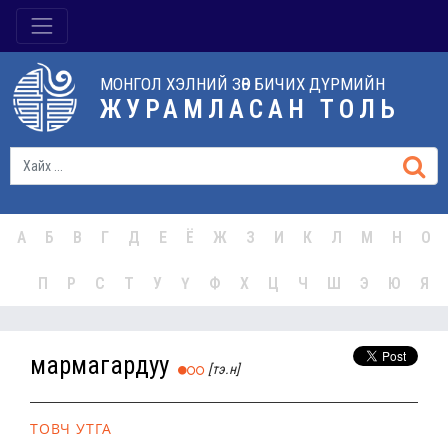
МОНГОЛ ХЭЛНИЙ ЗӨВ БИЧИХ ДҮРМИЙН
ЖУРАМЛАСАН ТОЛЬ
А
Б
В
Г
Д
Е
Ё
Ж
З
И
К
Л
М
Н
О
П
Р
С
Т
У
Ү
Ф
Х
Ц
Ч
Ш
Э
Ю
Я
мармагардуу
[тэ.н]
ТОВЧ УТГА