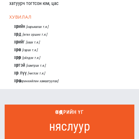
хатуурч тогтсон юм, цас
ХУВИЛАЛ
хөрийн
[харьяалах т.я.]
хөрд
[өгөх орших т.я.]
хөрийг
[заах т.я.]
хөрөөс
[гарах т.я.]
хөрөөр
[үйлдэх т.я.]
хөртэй
[хамтрах т.я.]
хөр лүү
[чиглэх т.я.]
хөрөө
[ерөнхийлөн хамаатуулах]
ӨНӨӨДРИЙН ҮГ
няслуур