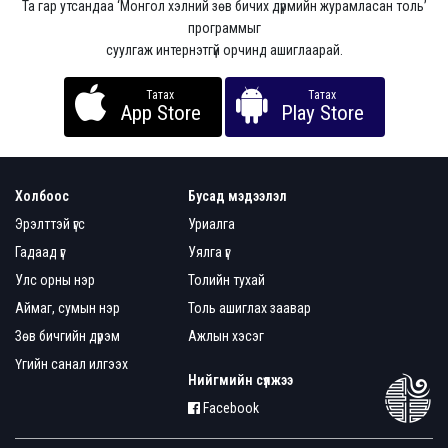
Та гар утсандаа ‘Монгол хэлний зөв бичих дүрмийн журамласан толь’
программыг
суулгаж интернэтгүй орчинд ашиглаарай.
Татах
Татах
App Store
Play Store
Холбоос
Бусад мэдээлэл
Эрэлттэй үгс
Уриалга
Гадаад үг
Уялга үг
Улс орны нэр
Толийн тухай
Аймаг, сумын нэр
Толь ашиглах заавар
Зөв бичгийн дүрэм
Ажлын хэсэг
Үгийн санал илгээх
Нийгмийн сүлжээ
Facebook