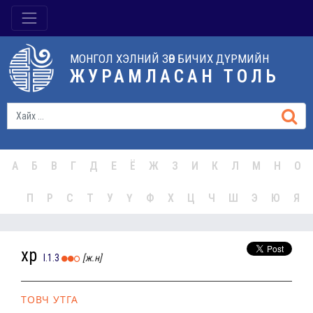
МОНГОЛ ХЭЛНИЙ ЗӨВ БИЧИХ ДҮРМИЙН
ЖУРАМЛАСАН ТОЛЬ
А
Б
В
Г
Д
Е
Ё
Ж
З
И
К
Л
М
Н
О
П
Р
С
Т
У
Ү
Ф
Х
Ц
Ч
Ш
Э
Ю
Я
хөр
I.1.3
[ж.н]
ТОВЧ УТГА