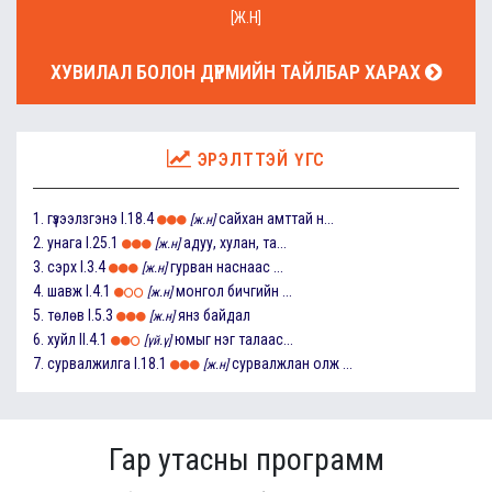
[Ж.Н]
ХУВИЛАЛ БОЛОН ДҮРМИЙН ТАЙЛБАР ХАРАХ
ЭРЭЛТТЭЙ ҮГС
1.
гүзээлзгэнэ
I.18.4
сайхан амттай н...
[ж.н]
2.
унага
I.25.1
адуу, хулан, та...
[ж.н]
3.
сэрх
I.3.4
гурван наснаас ...
[ж.н]
4.
шавж
I.4.1
монгол бичгийн ...
[ж.н]
5.
төлөв
I.5.3
янз байдал
[ж.н]
6.
хуйл
II.4.1
юмыг нэг талаас...
[үй.ү]
7.
сурвалжилга
I.18.1
сурвалжлан олж ...
[ж.н]
Гар утасны программ