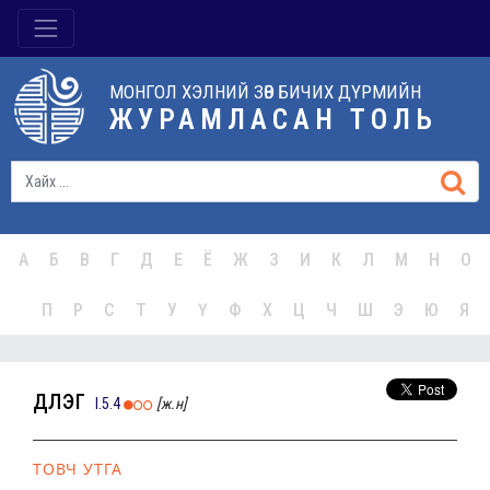
МОНГОЛ ХЭЛНИЙ ЗӨВ БИЧИХ ДҮРМИЙН
ЖУРАМЛАСАН ТОЛЬ
А
Б
В
Г
Д
Е
Ё
Ж
З
И
К
Л
М
Н
О
П
Р
С
Т
У
Ү
Ф
Х
Ц
Ч
Ш
Э
Ю
Я
үдлэг
I.5.4
[ж.н]
ТОВЧ УТГА