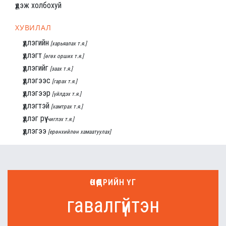
үдэж холбохуй
ХУВИЛАЛ
үдлэгийн
[харьяалах т.я.]
үдлэгт
[өгөх орших т.я.]
үдлэгийг
[заах т.я.]
үдлэгээс
[гарах т.я.]
үдлэгээр
[үйлдэх т.я.]
үдлэгтэй
[хамтрах т.я.]
үдлэг рүү
[чиглэх т.я.]
үдлэгээ
[ерөнхийлөн хамаатуулах]
ӨНӨӨДРИЙН ҮГ
гавалгүйтэн