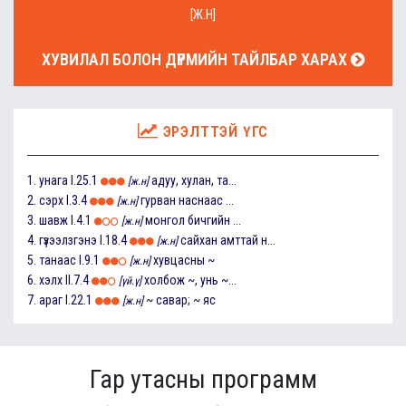
[Ж.Н]
ХУВИЛАЛ БОЛОН ДҮРМИЙН ТАЙЛБАР ХАРАХ
ЭРЭЛТТЭЙ ҮГС
1.
унага
I.25.1
адуу, хулан, та...
[ж.н]
2.
сэрх
I.3.4
гурван наснаас ...
[ж.н]
3.
шавж
I.4.1
монгол бичгийн ...
[ж.н]
4.
гүзээлзгэнэ
I.18.4
сайхан амттай н...
[ж.н]
5.
танаас
I.9.1
хувцасны ~
[ж.н]
6.
хэлх
II.7.4
холбож ~, унь ~...
[үй.ү]
7.
араг
I.22.1
~ савар; ~ яс
[ж.н]
Гар утасны программ