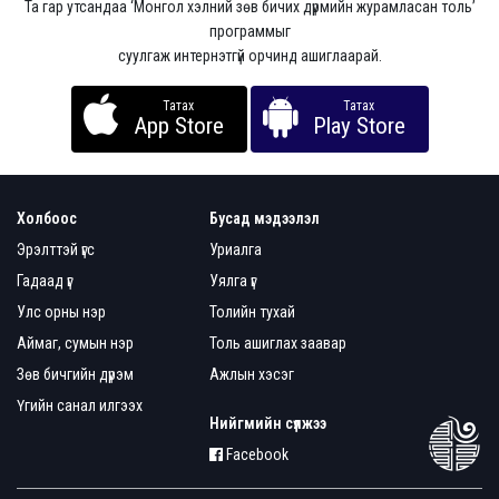
Та гар утсандаа ‘Монгол хэлний зөв бичих дүрмийн журамласан толь’
программыг
суулгаж интернэтгүй орчинд ашиглаарай.
Татах
Татах
App Store
Play Store
Холбоос
Бусад мэдээлэл
Эрэлттэй үгс
Уриалга
Гадаад үг
Уялга үг
Улс орны нэр
Толийн тухай
Аймаг, сумын нэр
Толь ашиглах заавар
Зөв бичгийн дүрэм
Ажлын хэсэг
Үгийн санал илгээх
Нийгмийн сүлжээ
Facebook