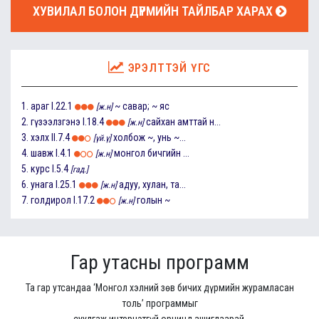
ХУВИЛАЛ БОЛОН ДҮРМИЙН ТАЙЛБАР ХАРАХ
ЭРЭЛТТЭЙ ҮГС
1.
араг
I.22.1
~ савар; ~ яс
[ж.н]
2.
гүзээлзгэнэ
I.18.4
сайхан амттай н...
[ж.н]
3.
хэлх
II.7.4
холбож ~, унь ~...
[үй.ү]
4.
шавж
I.4.1
монгол бичгийн ...
[ж.н]
5.
курс
I.5.4
[гад.]
6.
унага
I.25.1
адуу, хулан, та...
[ж.н]
7.
голдирол
I.17.2
голын ~
[ж.н]
Гар утасны программ
Та гар утсандаа ‘Монгол хэлний зөв бичих дүрмийн журамласан
толь’ программыг