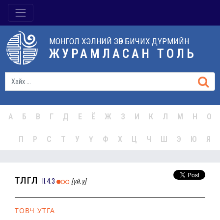
МОНГОЛ ХЭЛНИЙ ЗӨВ БИЧИХ ДҮРМИЙН
ЖУРАМЛАСАН ТОЛЬ
А
Б
В
Г
Д
Е
Ё
Ж
З
И
К
Л
М
Н
О
П
Р
С
Т
У
Ү
Ф
Х
Ц
Ч
Ш
Э
Ю
Я
төлгөл
II.4.3
[үй.ү]
ТОВЧ УТГА