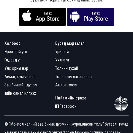
суулгаж интернэтгүй орчинд ашиглаарай.
Татах
Татах
App Store
Play Store
Холбоос
Бусад мэдээлэл
Эрэлттэй үгс
Уриалга
Гадаад үг
Уялга үг
Улс орны нэр
Толийн тухай
Аймаг, сумын нэр
Толь ашиглах заавар
Зөв бичгийн дүрэм
Ажлын хэсэг
Үгийн санал илгээх
Нийгмийн сүлжээ
Facebook
© “Монгол хэлний зөв бичих дүрмийн журамласан толь” бүтээл, түүнд
хамааралтай цахим санг Монгол Улсын Ерөнхийлөгчийн дэргэдэх