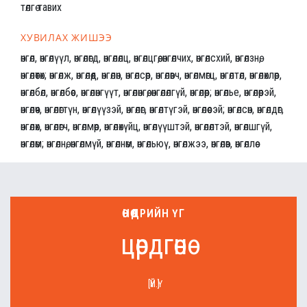
төлгө тавих
ХУВИЛАХ ЖИШЭЭ
өнгөл, өнгөлүүл, өнгөлөгд, өнгөлөлц, өнгөлцгөө, өнгөлчих, өнгөлсхий, өнгөлзнө,
өнгөлөөтөх; өнгөлж, өнгөлөөд, өнгөлөн, өнгөлсөөр, өнгөлөвч, өнгөлмөгц, өнгөлтөл, өнгөлөхлөөр,
өнгөлбөл, өнгөлбөөс, өнгөлөнгүүт, өнгөлөнгөө, өнгөлөлгүй, өнгөлөөр; өнгөлье, өнгөлөөрэй,
өнгөлөөч, өнгөлөгтүн, өнгөлүүзэй, өнгөлөг, өнгөлтүгэй, өнгөлөөсэй; өнгөлсөн, өнгөлдөг,
өнгөлөх, өнгөлөгч, өнгөлмөөр, өнгөлөхүйц, өнгөлүүштэй, өнгөлөлтэй, өнгөлшгүй,
өнгөлөм; өнгөлнө, өнгөлмүй, өнгөлнөм, өнгөльюү, өнгөлжээ, өнгөлөв, өнгөллөө
ӨНӨӨДРИЙН ҮГ
цөрдгөнө
[ҮЙ.Ү]