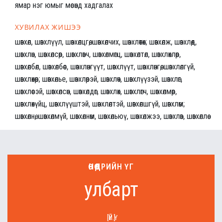
ямар нэг юмыг мөсөнд хадгалах
ХУВИЛАХ ЖИШЭЭ
шөвхөл, шөвхлүүл, шөвхөлцгөө, шөвхөлчих, шөвхлөөтөх; шөвхөлж, шөвхлөөд,
шөвхлөн, шөвхөлсөөр, шөвхлөвч, шөвхөлмөгц, шөвхөлтөл, шөвхлөхлөөр,
шөвхөлбөл, шөвхөлбөөс, шөвхлөнгүүт, шөвхлүүт, шөвхлөнгөө, шөвхлөлгүй,
шөвхлөхөөр; шөвхөлье, шөвхлөөрэй, шөвхлөөч, шөвхлүүзэй, шөвхлөг,
шөвхлөөсэй, шөвхөлсөн, шөвхөлдөг, шөвхлөх, шөвхлөгч, шөвхөлмөөр,
шөвхлөхүйц, шөвхлүүштэй, шөвхлөлтэй, шөвхөлшгүй, шөвхлөм;
шөвхөлнө, шөвхөлмүй, шөвхөлнөм, шөвхөльюү, шөвхөлжээ, шөвхлөв, шөвхөллөө
ӨНӨӨДРИЙН ҮГ
улбарт
[ҮЙ.Ү]