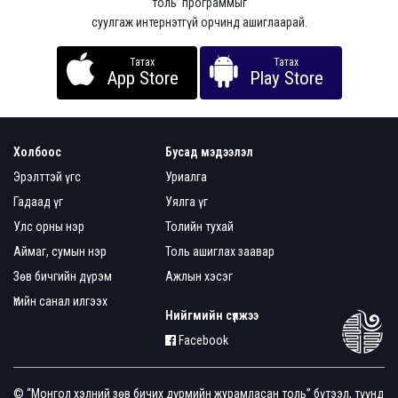
толь’ программыг
суулгаж интернэтгүй орчинд ашиглаарай.
Татах
Татах
App Store
Play Store
Холбоос
Бусад мэдээлэл
Эрэлттэй үгс
Уриалга
Гадаад үг
Уялга үг
Улс орны нэр
Толийн тухай
Аймаг, сумын нэр
Толь ашиглах заавар
Зөв бичгийн дүрэм
Ажлын хэсэг
Үгийн санал илгээх
Нийгмийн сүлжээ
Facebook
© “Монгол хэлний зөв бичих дүрмийн журамласан толь” бүтээл, түүнд