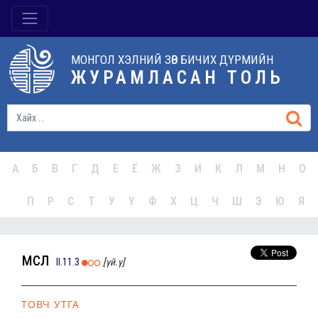
МОНГОЛ ХЭЛНИЙ ЗӨВ БИЧИХ ДҮРМИЙН
ЖУРАМЛАСАН ТОЛЬ
А
Б
В
Г
Д
Е
Ё
Ж
З
И
К
Л
М
Н
О
П
Р
С
Т
У
Ү
Ф
Х
Ц
Ч
Ш
Э
Ю
Я
мөсөл
II.11.3
[үй.ү]
ТОВЧ УТГА