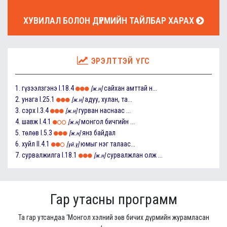
ХУВИЛАЛ БОЛОН ДҮРМИЙН ТАЙЛБАР ХАРАХ
ЭРЭЛТТЭЙ ҮГС
1.
гүзээлзгэнэ
I.18.4
сайхан амттай н...
[ж.н]
2.
унага
I.25.1
адуу, хулан, та...
[ж.н]
3.
сэрх
I.3.4
гурван наснаас ...
[ж.н]
4.
шавж
I.4.1
монгол бичгийн ...
[ж.н]
5.
төлөв
I.5.3
янз байдал
[ж.н]
6.
хуйл
II.4.1
юмыг нэг талаас...
[үй.ү]
7.
сурвалжилга
I.18.1
сурвалжлан олж ...
[ж.н]
Гар утасны программ
Та гар утсандаа ‘Монгол хэлний зөв бичих дүрмийн журамласан