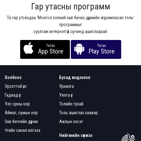
Гар утасны программ
Та гар утсандаа ‘Монгол хэлний зөв бичих дүрмийн журамласан толь’
программыг
суулгаж интернэтгүй орчинд ашиглаарай.
Татах
Татах
App Store
Play Store
Холбоос
Бусад мэдээлэл
Эрэлттэй үгс
Уриалга
Гадаад үг
Уялга үг
Улс орны нэр
Толийн тухай
Аймаг, сумын нэр
Толь ашиглах заавар
Зөв бичгийн дүрэм
Ажлын хэсэг
Үгийн санал илгээх
Нийгмийн сүлжээ