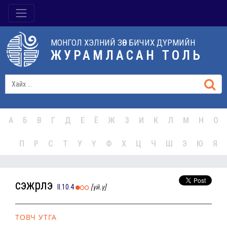
МОНГОЛ ХЭЛНИЙ ЗӨВ БИЧИХ ДҮРМИЙН
ЖУРАМЛАСАН ТОЛЬ
А
Б
В
Г
Д
Е
Ё
Ж
З
И
К
Л
М
Н
О
П
Р
С
Т
У
Ү
Ф
Х
Ц
Ч
Ш
Э
Ю
Я
сэжүүрлэ
II.10.4
[үй.ү]
ТОВЧ УТГА