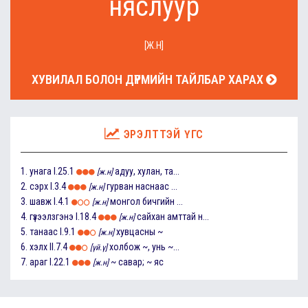
няслуур
[Ж.Н]
ХУВИЛАЛ БОЛОН ДҮРМИЙН ТАЙЛБАР ХАРАХ
ЭРЭЛТТЭЙ ҮГС
1.
унага
I.25.1
адуу, хулан, та...
[ж.н]
2.
сэрх
I.3.4
гурван наснаас ...
[ж.н]
3.
шавж
I.4.1
монгол бичгийн ...
[ж.н]
4.
гүзээлзгэнэ
I.18.4
сайхан амттай н...
[ж.н]
5.
танаас
I.9.1
хувцасны ~
[ж.н]
6.
хэлх
II.7.4
холбож ~, унь ~...
[үй.ү]
7.
араг
I.22.1
~ савар; ~ яс
[ж.н]