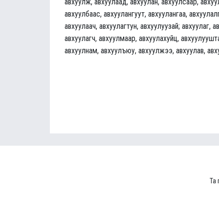
авхуулж, авхуулаад, авхуулан, авхуулсаар, авхуу
авхуулбаас, авхуулангуут, авхуулангаа, авхуулалг
авхуулаач, авхуулагтун, авхуулуузай; авхуулаг, а
авхуулагч, авхуулмаар, авхуулахуйц, авхуулуушта
авхуулнам, авхуулъюу, авхуулжээ, авхуулав, авх
Та 