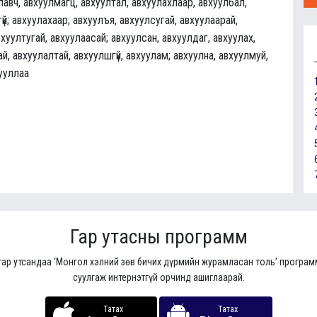
лавч, авхуулмагц, авхуултал, авхуулахлаар, авхуулбал,
үй; авхуулахаар; авхуулъя, авхуулсугай, авхуулаарай,
вхуултугай, авхуулаасай; авхуулсан, авхуулдаг, авхуулах,
й, авхуулалтай, авхуулшгүй, авхуулам; авхуулна, авхуулмуй,
ууллаа
Гар утасны программ
гар утсандаа ‘Монгол хэлний зөв бичих дүрмийн журамласан толь’ програ
суулгаж интернэтгүй орчинд ашиглаарай.
Татах
Татах