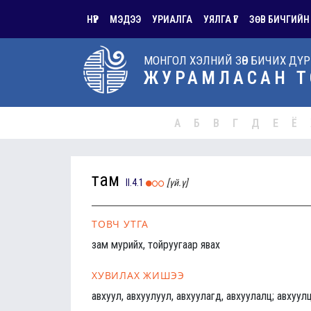
НҮҮР
МЭДЭЭ
УРИАЛГА
УЯЛГА ҮГ
ЗӨВ БИЧГИЙН
МОНГОЛ ХЭЛНИЙ ЗӨВ БИЧИХ ДҮ
ЖУРАМЛАСАН Т
А
Б
В
Г
Д
Е
Ё
там
II.4.1
[үй.ү]
ТОВЧ УТГА
зам мурийх, тойруугаар явах
ХУВИЛАХ ЖИШЭЭ
авхуул, авхуулуул, авхуулагд, авхуулалц; авхуулц