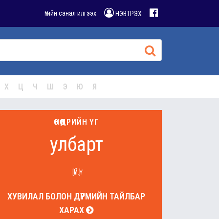
Үгийн санал илгээх
НЭВТРЭХ
Х
Ц
Ч
Ш
Э
Ю
Я
ӨНӨӨДРИЙН ҮГ
улбарт
[ҮЙ.Ү]
ХУВИЛАЛ БОЛОН ДҮРМИЙН ТАЙЛБАР
ХАРАХ