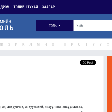
 ДҮРЭМ
ТОЛИЙН ТУХАЙ
ЗААВАР
РМИЙН
ТОЛЬ
ОЛЬ
Ж
З
И
К
Л
М
Н
О
П
Р
С
Т
У
Ү
Ф
гаа, авхуулчих, авхуулсхий, авхуулзна, авхуулаатах;