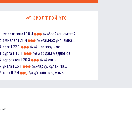
ЭРЭЛТТЭЙ ҮГС
1.
гүзээлзгэнэ
I.18.4
сайхан амттай н...
[ж.н]
2.
эмнэлэг
I.21.4
эмнэх үйл; эмнэ...
[ж.н]
3.
араг
I.22.1
~ савар; ~ яс
[ж.н]
4.
сурга
II.10.1
эрдэм мэдлэг ол...
[үй.ү]
5.
төрөлхтөн
I.20.3
хүн ~
[ж.н]
6.
унага
I.25.1
адуу, хулан, та...
[ж.н]
7.
хэлх
II.7.4
холбож ~, унь ~...
[үй.ү]
ммыг