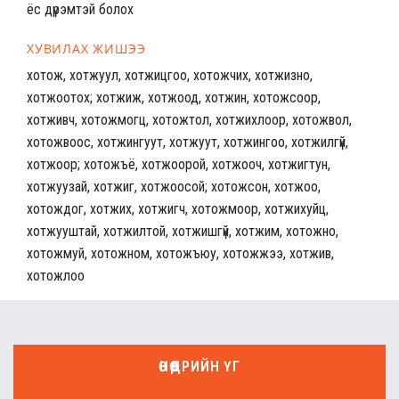
ёс дүрэмтэй болох
ХУВИЛАХ ЖИШЭЭ
хотож, хотжуул, хотжицгоо, хотожчих, хотжизно,
хотжоотох; хотжиж, хотжоод, хотжин, хотожсоор,
хотживч, хотожмогц, хотожтол, хотжихлоор, хотожвол,
хотожвоос, хотжингуут, хотжуут, хотжингоо, хотжилгүй,
хотжоор; хотожъё, хотжоорой, хотжооч, хотжигтун,
хотжуузай, хотжиг, хотжоосой; хотожсон, хотжоо,
хотождог, хотжих, хотжигч, хотожмоор, хотжихуйц,
хотжууштай, хотжилтой, хотжишгүй, хотжим, хотожно,
хотожмуй, хотожном, хотожъюу, хотожжээ, хотжив,
хотожлоо
ӨНӨӨДРИЙН ҮГ