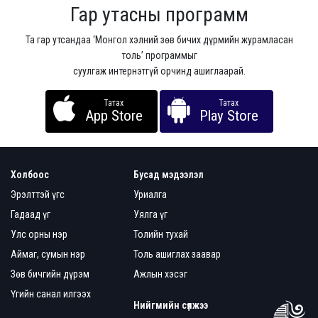
Гар утасны программ
Та гар утсандаа ‘Монгол хэлний зөв бичих дүрмийн журамласан
толь’ программыг
суулгаж интернэтгүй орчинд ашиглаарай.
Татах
Татах
App Store
Play Store
Холбоос
Бусад мэдээлэл
Эрэлттэй үгс
Уриалга
Гадаад үг
Уялга үг
Улс орны нэр
Толийн тухай
Аймаг, сумын нэр
Толь ашиглах заавар
Зөв бичгийн дүрэм
Ажлын хэсэг
Үгийн санал илгээх
Нийгмийн сүлжээ