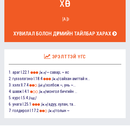
хөв
[А.Ө]
ХУВИЛАЛ БОЛОН ДҮРМИЙН ТАЙЛБАР ХАРАХ
ЭРЭЛТТЭЙ ҮГС
1.
араг
I.22.1
~ савар; ~ яс
[ж.н]
2.
гүзээлзгэнэ
I.18.4
сайхан амттай н...
[ж.н]
3.
хэлх
II.7.4
холбож ~, унь ~...
[үй.ү]
4.
шавж
I.4.1
монгол бичгийн ...
[ж.н]
5.
курс
I.5.4
[гад.]
6.
унага
I.25.1
адуу, хулан, та...
[ж.н]
7.
голдирол
I.17.2
голын ~
[ж.н]