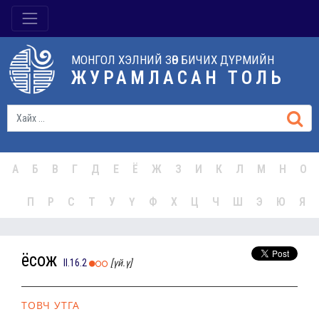
МОНГОЛ ХЭЛНИЙ ЗӨВ БИЧИХ ДҮРМИЙН
ЖУРАМЛАСАН ТОЛЬ
А
Б
В
Г
Д
Е
Ё
Ж
З
И
К
Л
М
Н
О
П
Р
С
Т
У
Ү
Ф
Х
Ц
Ч
Ш
Э
Ю
Я
ёсож
II.16.2
[үй.ү]
ТОВЧ УТГА