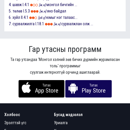
4.
шавж
I.4.1
монгол бичгийн ...
[ж.н]
5.
төлөв
I.5.3
янз байдал
[ж.н]
6.
хуйл
II.4.1
юмыг нэг талаас...
[үй.ү]
7.
сурвалжилга
I.18.1
сурвалжлан олж ...
[ж.н]
Гар утасны программ
Та гар утсандаа ‘Монгол хэлний зөв бичих дүрмийн журамласан
толь’ программыг
суулгаж интернэтгүй орчинд ашиглаарай.
Татах
Татах
App Store
Play Store
Холбоос
Бусад мэдээлэл
Эрэлттэй үгс
Уриалга