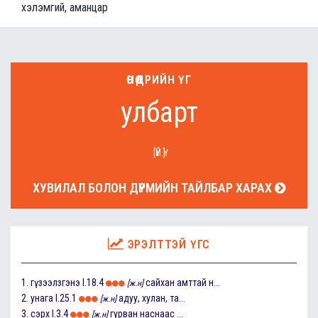
хэлэмгий, аманцар
ӨНӨӨДРИЙН ҮГ
улбарт
[ҮЙ.Ү]
ХУВИЛАЛ БОЛОН ДҮРМИЙН ТАЙЛБАР ХАРАХ
ЭРЭЛТТЭЙ ҮГС
1.
гүзээлзгэнэ
I.18.4
сайхан амттай н...
[ж.н]
2.
унага
I.25.1
адуу, хулан, та...
[ж.н]
3.
сэрх
I.3.4
гурван наснаас ...
[ж.н]