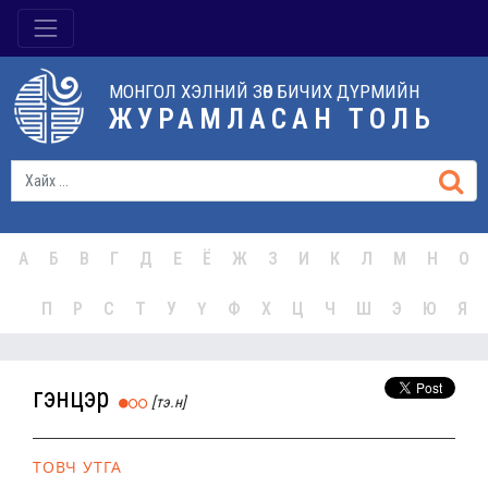
МОНГОЛ ХЭЛНИЙ ЗӨВ БИЧИХ ДҮРМИЙН
ЖУРАМЛАСАН ТОЛЬ
А
Б
В
Г
Д
Е
Ё
Ж
З
И
К
Л
М
Н
О
П
Р
С
Т
У
Ү
Ф
Х
Ц
Ч
Ш
Э
Ю
Я
үгэнцэр
[тэ.н]
ТОВЧ УТГА