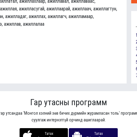
жиллатал, ажиллахлаар, ажиллавал, ажиллаваас,
 ажиллая, ажилласугай, ажиллаарай, ажиллаач, ажиллагтун,
н, ажилладаг, ажиллах, ажиллагч, ажилламаар,
э, ажиллав, ажиллалаа
Гар утасны программ
гар утсандаа ‘Монгол хэлний зөв бичих дүрмийн журамласан толь’ програ
суулгаж интернэтгүй орчинд ашиглаарай.
Татах
Татах