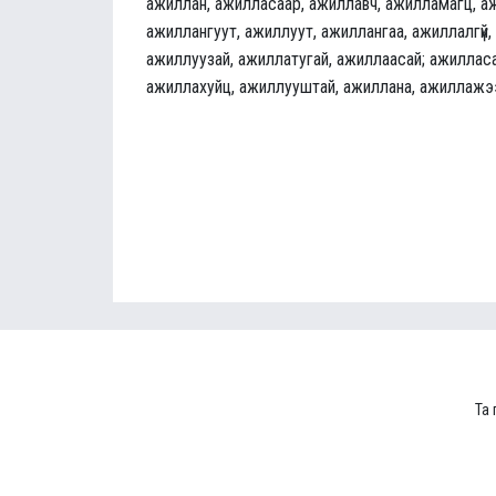
ажиллан, ажилласаар, ажиллавч, ажилламагц, а
ажиллангуут, ажиллуут, ажиллангаа, ажиллалгүй,
ажиллуузай, ажиллатугай, ажиллаасай; ажилласа
ажиллахуйц, ажиллууштай, ажиллана, ажиллажэ
Та 