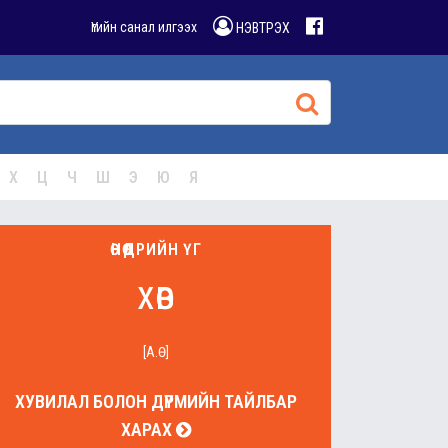
Үгийн санал илгээх
НЭВТРЭХ
Х
Ц
Ч
Ш
Э
Ю
Я
ӨНӨӨДРИЙН ҮГ
хөв
[А.Ө]
ХУВИЛАЛ БОЛОН ДҮРМИЙН ТАЙЛБАР
ХАРАХ