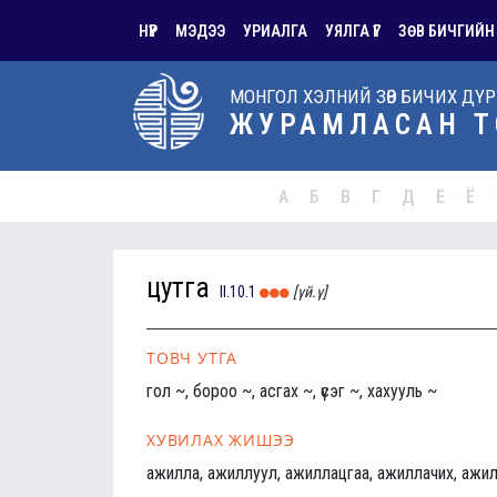
НҮҮР
МЭДЭЭ
УРИАЛГА
УЯЛГА ҮГ
ЗӨВ БИЧГИЙН
МОНГОЛ ХЭЛНИЙ ЗӨВ БИЧИХ ДҮ
ЖУРАМЛАСАН Т
А
Б
В
Г
Д
Е
Ё
цутга
II.10.1
[үй.ү]
ТОВЧ УТГА
гол ~, бороо ~, асгах ~, үсэг ~, хахууль ~
ХУВИЛАХ ЖИШЭЭ
ажилла, ажиллуул, ажиллацгаа, ажиллачих, ажил