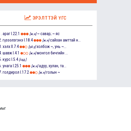
ЭРЭЛТТЭЙ ҮГС
1.
араг
I.22.1
~ савар; ~ яс
[ж.н]
2.
гүзээлзгэнэ
I.18.4
сайхан амттай н...
[ж.н]
3.
хэлх
II.7.4
холбож ~, унь ~...
[үй.ү]
4.
шавж
I.4.1
монгол бичгийн ...
[ж.н]
5.
курс
I.5.4
[гад.]
6.
унага
I.25.1
адуу, хулан, та...
[ж.н]
7.
голдирол
I.17.2
голын ~
[ж.н]
ммыг