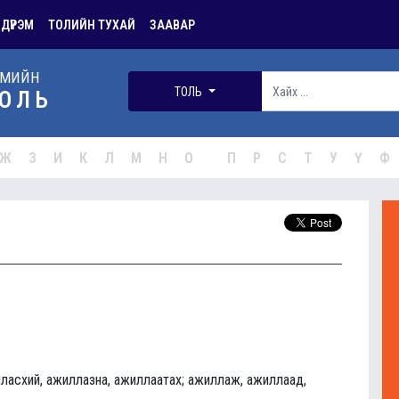
 ДҮРЭМ
ТОЛИЙН ТУХАЙ
ЗААВАР
РМИЙН
ТОЛЬ
ОЛЬ
Ж
З
И
К
Л
М
Н
О
П
Р
С
Т
У
Ү
Ф
ласхий, ажиллазна, ажиллаатах; ажиллаж, ажиллаад,