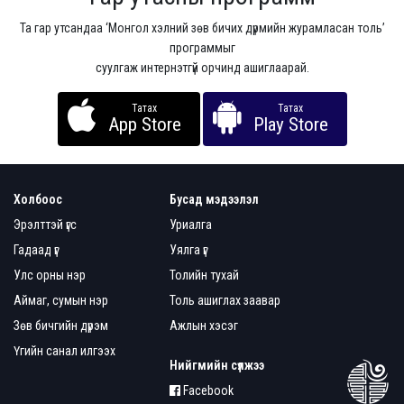
Та гар утсандаа ‘Монгол хэлний зөв бичих дүрмийн журамласан толь’
программыг
суулгаж интернэтгүй орчинд ашиглаарай.
Татах
Татах
App Store
Play Store
Холбоос
Бусад мэдээлэл
Эрэлттэй үгс
Уриалга
Гадаад үг
Уялга үг
Улс орны нэр
Толийн тухай
Аймаг, сумын нэр
Толь ашиглах заавар
Зөв бичгийн дүрэм
Ажлын хэсэг
Үгийн санал илгээх
Нийгмийн сүлжээ
Facebook