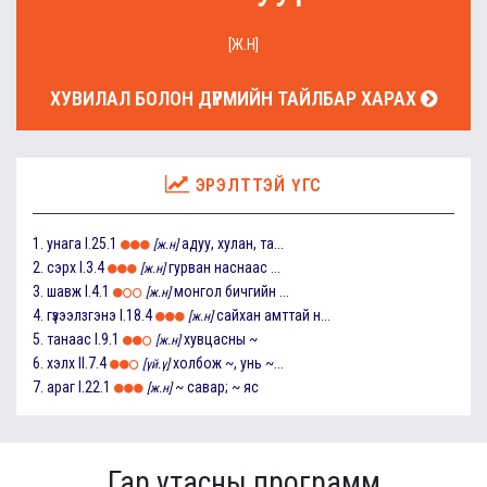
[Ж.Н]
ХУВИЛАЛ БОЛОН ДҮРМИЙН ТАЙЛБАР ХАРАХ
ЭРЭЛТТЭЙ ҮГС
1.
унага
I.25.1
адуу, хулан, та...
[ж.н]
2.
сэрх
I.3.4
гурван наснаас ...
[ж.н]
3.
шавж
I.4.1
монгол бичгийн ...
[ж.н]
4.
гүзээлзгэнэ
I.18.4
сайхан амттай н...
[ж.н]
5.
танаас
I.9.1
хувцасны ~
[ж.н]
6.
хэлх
II.7.4
холбож ~, унь ~...
[үй.ү]
7.
араг
I.22.1
~ савар; ~ яс
[ж.н]
Гар утасны программ