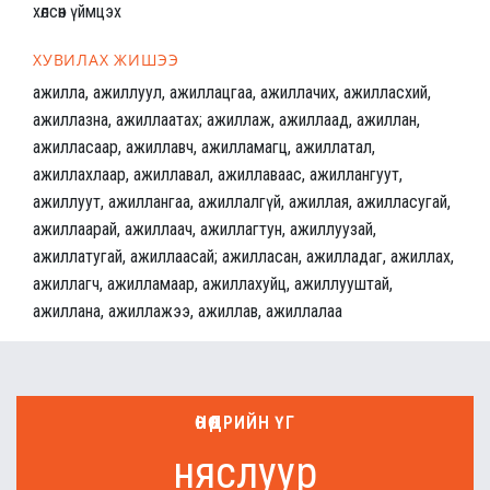
хөлсөн үймцэх
ХУВИЛАХ ЖИШЭЭ
ажилла, ажиллуул, ажиллацгаа, ажиллачих, ажилласхий,
ажиллазна, ажиллаатах; ажиллаж, ажиллаад, ажиллан,
ажилласаар, ажиллавч, ажилламагц, ажиллатал,
ажиллахлаар, ажиллавал, ажиллаваас, ажиллангуут,
ажиллуут, ажиллангаа, ажиллалгүй, ажиллая, ажилласугай,
ажиллаарай, ажиллаач, ажиллагтун, ажиллуузай,
ажиллатугай, ажиллаасай; ажилласан, ажилладаг, ажиллах,
ажиллагч, ажилламаар, ажиллахуйц, ажиллууштай,
ажиллана, ажиллажээ, ажиллав, ажиллалаа
ӨНӨӨДРИЙН ҮГ
няслуур