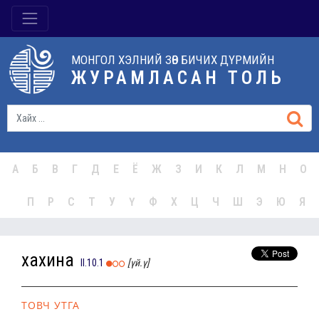
МОНГОЛ ХЭЛНИЙ ЗӨВ БИЧИХ ДҮРМИЙН
ЖУРАМЛАСАН ТОЛЬ
А
Б
В
Г
Д
Е
Ё
Ж
З
И
К
Л
М
Н
О
П
Р
С
Т
У
Ү
Ф
Х
Ц
Ч
Ш
Э
Ю
Я
хахина
II.10.1
[үй.ү]
ТОВЧ УТГА