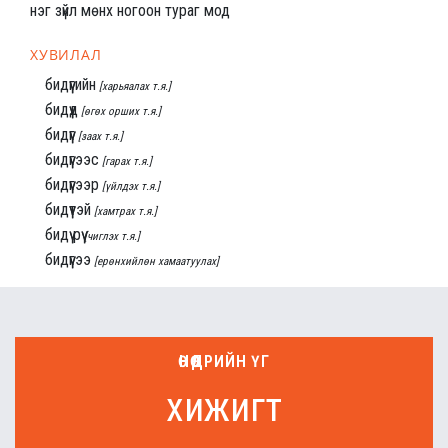
нэг зүйл мөнх ногоон тураг мод
ХУВИЛАЛ
бидүүгийн
[харьяалах т.я.]
бидүүд
[өгөх орших т.я.]
бидүүг
[заах т.я.]
бидүүгээс
[гарах т.я.]
бидүүгээр
[үйлдэх т.я.]
бидүүтэй
[хамтрах т.я.]
бидүү рүү
[чиглэх т.я.]
бидүүгээ
[ерөнхийлөн хамаатуулах]
ӨНӨӨДРИЙН ҮГ
хижигт