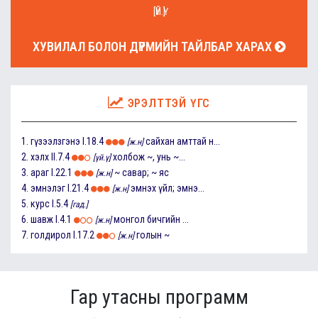
[ҮЙ.Ү]
ХУВИЛАЛ БОЛОН ДҮРМИЙН ТАЙЛБАР ХАРАХ
ЭРЭЛТТЭЙ ҮГС
1.
гүзээлзгэнэ
I.18.4
сайхан амттай н...
[ж.н]
2.
хэлх
II.7.4
холбож ~, унь ~...
[үй.ү]
3.
араг
I.22.1
~ савар; ~ яс
[ж.н]
4.
эмнэлэг
I.21.4
эмнэх үйл; эмнэ...
[ж.н]
5.
курс
I.5.4
[гад.]
6.
шавж
I.4.1
монгол бичгийн ...
[ж.н]
7.
голдирол
I.17.2
голын ~
[ж.н]
Гар утасны программ