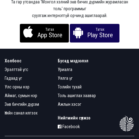
Та гар утсандаа ‘Монгол хэлний зөв бичих дүрмийн журамласан
толь’ программыг
суулгаж интернэтгүй орчинд ашиглаарай.
Татах
Татах
App Store
Play Store
Холбоос
Бусад мэдээлэл
Эрэлттэй үгс
Уриалга
Гадаад үг
Уялга үг
Улс орны нэр
Толийн тухай
Аймаг, сумын нэр
Толь ашиглах заавар
Зөв бичгийн дүрэм
Ажлын хэсэг
Үгийн санал илгээх
Нийгмийн сүлжээ
Facebook