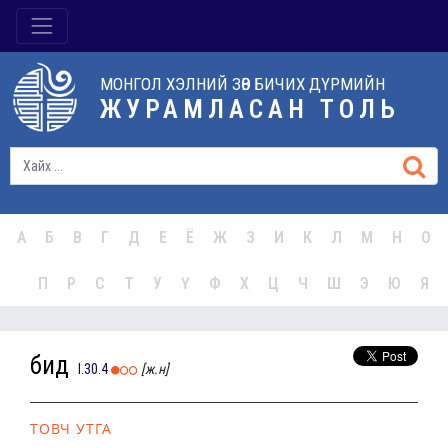
МОНГОЛ ХЭЛНИЙ ЗӨВ БИЧИХ ДҮРМИЙН
ЖУРАМЛАСАН ТОЛЬ
А
Б
В
Г
Д
Е
Ё
Ж
З
И
К
Л
М
Н
О
П
Р
С
Т
У
Ү
Ф
Х
Ц
Ч
Ш
Э
Ю
Я
бидүү
I.30.4
[ж.н]
ТОВЧ УТГА