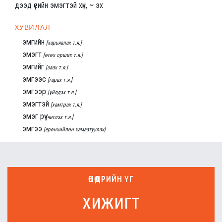
дээд үеийн эмэгтэй хүн, ~ эх
ХУВИЛАЛ
эмгийн
[харьяалах т.я.]
эмэгт
[өгөх орших т.я.]
эмгийг
[заах т.я.]
эмгээс
[гарах т.я.]
эмгээр
[үйлдэх т.я.]
эмэгтэй
[хамтрах т.я.]
эмэг рүү
[чиглэх т.я.]
эмгээ
[ерөнхийлөн хамаатуулах]
ӨНӨӨДРИЙН ҮГ
хижигт