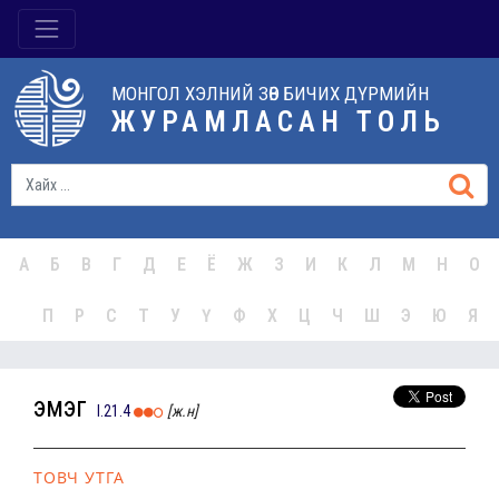
МОНГОЛ ХЭЛНИЙ ЗӨВ БИЧИХ ДҮРМИЙН
ЖУРАМЛАСАН ТОЛЬ
А
Б
В
Г
Д
Е
Ё
Ж
З
И
К
Л
М
Н
О
П
Р
С
Т
У
Ү
Ф
Х
Ц
Ч
Ш
Э
Ю
Я
эмэг
I.21.4
[ж.н]
ТОВЧ УТГА