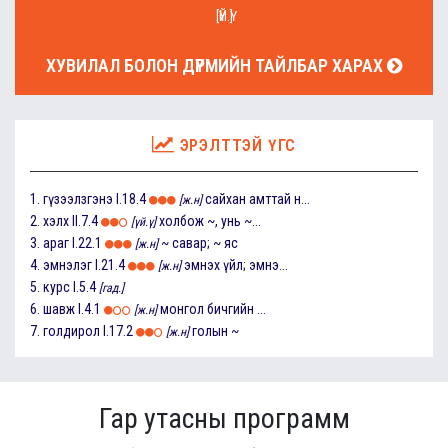
[ҮЙ.Ү]
ХУВИЛАЛ БОЛОН ДҮРМИЙН ТАЙЛБАР ХАРАХ
ЭРЭЛТТЭЙ ҮГС
1.
гүзээлзгэнэ
I.18.4
сайхан амттай н...
[ж.н]
2.
хэлх
II.7.4
холбож ~, унь ~...
[үй.ү]
3.
араг
I.22.1
~ савар; ~ яс
[ж.н]
4.
эмнэлэг
I.21.4
эмнэх үйл; эмнэ...
[ж.н]
5.
курс
I.5.4
[гад.]
6.
шавж
I.4.1
монгол бичгийн ...
[ж.н]
7.
голдирол
I.17.2
голын ~
[ж.н]
Гар утасны программ