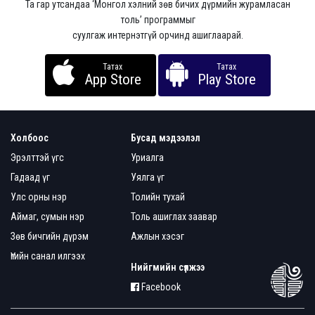
Та гар утсандаа ‘Монгол хэлний зөв бичих дүрмийн журамласан
толь’ программыг
суулгаж интернэтгүй орчинд ашиглаарай.
Татах
Татах
App Store
Play Store
Холбоос
Бусад мэдээлэл
Эрэлттэй үгс
Уриалга
Гадаад үг
Уялга үг
Улс орны нэр
Толийн тухай
Аймаг, сумын нэр
Толь ашиглах заавар
Зөв бичгийн дүрэм
Ажлын хэсэг
Үгийн санал илгээх
Нийгмийн сүлжээ
Facebook