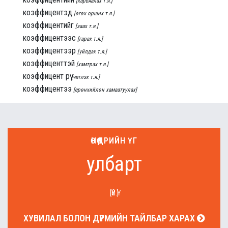
[харьяалах т.я.]
коэффицентэд
[өгөх орших т.я.]
коэффицентийг
[заах т.я.]
коэффицентээс
[гарах т.я.]
коэффицентээр
[үйлдэх т.я.]
коэффиценттэй
[хамтрах т.я.]
коэффицент рүү
[чиглэх т.я.]
коэффицентээ
[ерөнхийлөн хамаатуулах]
ӨНӨӨДРИЙН ҮГ
улбарт
[ҮЙ.Ү]
ХУВИЛАЛ БОЛОН ДҮРМИЙН ТАЙЛБАР ХАРАХ