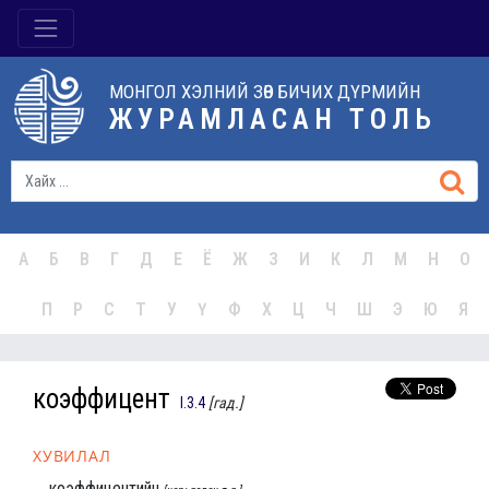
МОНГОЛ ХЭЛНИЙ ЗӨВ БИЧИХ ДҮРМИЙН
ЖУРАМЛАСАН ТОЛЬ
А
Б
В
Г
Д
Е
Ё
Ж
З
И
К
Л
М
Н
О
П
Р
С
Т
У
Ү
Ф
Х
Ц
Ч
Ш
Э
Ю
Я
коэффицент
I.3.4
[гад.]
ХУВИЛАЛ
коэффицентийн