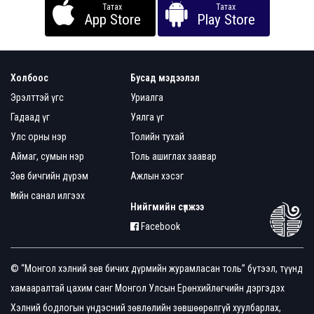
Татах
Татах
App Store
Play Store
Холбоос
Бусад мэдээлэл
Эрэлттэй үгс
Уриалга
Гадаад үг
Уялга үг
Улс орны нэр
Толийн тухай
Аймаг, сумын нэр
Толь ашиглах заавар
Зөв бичгийн дүрэм
Ажлын хэсэг
Үгийн санал илгээх
Нийгмийн сүлжээ
Facebook
© “Монгол хэлний зөв бичих дүрмийн журамласан толь” бүтээл, түүнд
хамааралтай цахим санг Монгол Улсын Ерөнхийлөгчийн дэргэдэх
Хэлний бодлогын үндэсний зөвлөлийн зөвшөөрөлгүй хуулбарлах,