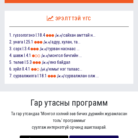
ЭРЭЛТТЭЙ ҮГС
1.
гүзээлзгэнэ
I.18.4
сайхан амттай н...
[ж.н]
2.
унага
I.25.1
адуу, хулан, та...
[ж.н]
3.
сэрх
I.3.4
гурван наснаас ...
[ж.н]
4.
шавж
I.4.1
монгол бичгийн ...
[ж.н]
5.
төлөв
I.5.3
янз байдал
[ж.н]
6.
хуйл
II.4.1
юмыг нэг талаас...
[үй.ү]
7.
сурвалжилга
I.18.1
сурвалжлан олж ...
[ж.н]
Гар утасны программ
Та гар утсандаа ‘Монгол хэлний зөв бичих дүрмийн журамласан
толь’ программыг
суулгаж интернэтгүй орчинд ашиглаарай.