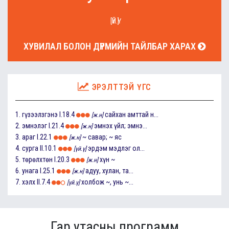
[ҮЙ.Ү]
ХУВИЛАЛ БОЛОН ДҮРМИЙН ТАЙЛБАР ХАРАХ
ЭРЭЛТТЭЙ ҮГС
1.
гүзээлзгэнэ
I.18.4
сайхан амттай н...
[ж.н]
2.
эмнэлэг
I.21.4
эмнэх үйл; эмнэ...
[ж.н]
3.
араг
I.22.1
~ савар; ~ яс
[ж.н]
4.
сурга
II.10.1
эрдэм мэдлэг ол...
[үй.ү]
5.
төрөлхтөн
I.20.3
хүн ~
[ж.н]
6.
унага
I.25.1
адуу, хулан, та...
[ж.н]
7.
хэлх
II.7.4
холбож ~, унь ~...
[үй.ү]
Гар утасны программ