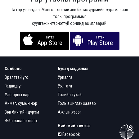
Та гар утсандаа ‘Монгол хэлний зөв бичих дүрмийн журамласан
толь’ программыг
суулгаж интернэтгүй орчинд ашиглаарай.
Татах
Татах
App Store
Play Store
Холбоос
Бусад мэдээлэл
Эрэлттэй үгс
Уриалга
Гадаад үг
Уялга үг
Улс орны нэр
Толийн тухай
Аймаг, сумын нэр
Толь ашиглах заавар
Зөв бичгийн дүрэм
Ажлын хэсэг
Үгийн санал илгээх
Нийгмийн сүлжээ
Facebook