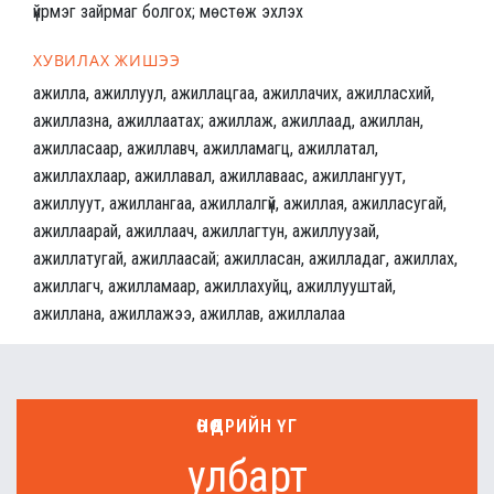
үйрмэг зайрмаг болгох; мөстөж эхлэх
ХУВИЛАХ ЖИШЭЭ
ажилла, ажиллуул, ажиллацгаа, ажиллачих, ажилласхий,
ажиллазна, ажиллаатах; ажиллаж, ажиллаад, ажиллан,
ажилласаар, ажиллавч, ажилламагц, ажиллатал,
ажиллахлаар, ажиллавал, ажиллаваас, ажиллангуут,
ажиллуут, ажиллангаа, ажиллалгүй, ажиллая, ажилласугай,
ажиллаарай, ажиллаач, ажиллагтун, ажиллуузай,
ажиллатугай, ажиллаасай; ажилласан, ажилладаг, ажиллах,
ажиллагч, ажилламаар, ажиллахуйц, ажиллууштай,
ажиллана, ажиллажээ, ажиллав, ажиллалаа
ӨНӨӨДРИЙН ҮГ
улбарт