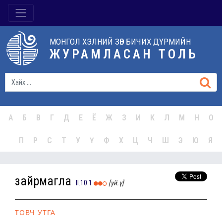
МОНГОЛ ХЭЛНИЙ ЗӨВ БИЧИХ ДҮРМИЙН
ЖУРАМЛАСАН ТОЛЬ
А
Б
В
Г
Д
Е
Ё
Ж
З
И
К
Л
М
Н
О
П
Р
С
Т
У
Ү
Ф
Х
Ц
Ч
Ш
Э
Ю
Я
зайрмагла
II.10.1
[үй.ү]
ТОВЧ УТГА