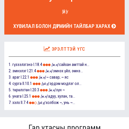
[ҮЙ.Ү]
ХУВИЛАЛ БОЛОН ДҮРМИЙН ТАЙЛБАР ХАРАХ
ЭРЭЛТТЭЙ ҮГС
1.
гүзээлзгэнэ
I.18.4
сайхан амттай н...
[ж.н]
2.
эмнэлэг
I.21.4
эмнэх үйл; эмнэ...
[ж.н]
3.
араг
I.22.1
~ савар; ~ яс
[ж.н]
4.
сурга
II.10.1
эрдэм мэдлэг ол...
[үй.ү]
5.
төрөлхтөн
I.20.3
хүн ~
[ж.н]
6.
унага
I.25.1
адуу, хулан, та...
[ж.н]
7.
хэлх
II.7.4
холбож ~, унь ~...
[үй.ү]
Гар утасны программ