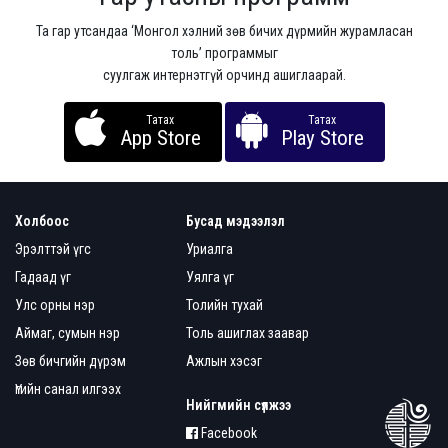
Та гар утсандаа ‘Монгол хэлний зөв бичих дүрмийн журамласан
толь’ программыг
суулгаж интернэтгүй орчинд ашиглаарай.
Татах
Татах
App Store
Play Store
Холбоос
Бусад мэдээлэл
Эрэлттэй үгс
Уриалга
Гадаад үг
Уялга үг
Улс орны нэр
Толийн тухай
Аймаг, сумын нэр
Толь ашиглах заавар
Зөв бичгийн дүрэм
Ажлын хэсэг
Үгийн санал илгээх
Нийгмийн сүлжээ
Facebook