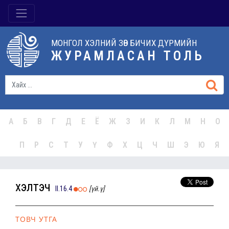
МОНГОЛ ХЭЛНИЙ ЗӨВ БИЧИХ ДҮРМИЙН
ЖУРАМЛАСАН ТОЛЬ
А
Б
В
Г
Д
Е
Ё
Ж
З
И
К
Л
М
Н
О
П
Р
С
Т
У
Ү
Ф
Х
Ц
Ч
Ш
Э
Ю
Я
хэлтэч
II.16.4
[үй.ү]
ТОВЧ УТГА