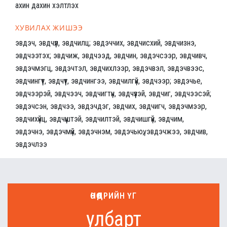
ахин дахин хэлтлэх
ХУВИЛАХ ЖИШЭЭ
эвдэч, эвдчүүл, эвдчилц; эвдэччих, эвдчисхий, эвдчизнэ,
эвдчээтэх; эвдчиж, эвдчээд, эвдчин, эвдэчсээр, эвдчивч,
эвдэчмэгц, эвдэчтэл, эвдчихлээр, эвдэчвэл, эвдэчвээс,
эвдчингүүт, эвдчүүт, эвдчингээ, эвдчилгүй, эвдчээр; эвдэчье,
эвдчээрэй, эвдчээч, эвдчигтүн, эвдчүүзэй, эвдчиг, эвдчээсэй;
эвдэчсэн, эвдчээ, эвдэчдэг, эвдчих, эвдчигч, эвдэчмээр,
эвдчихүйц, эвдчүүштэй, эвдчилтэй, эвдчишгүй, эвдчим,
эвдэчнэ, эвдэчмүй, эвдэчнэм, эвдэчьюү, эвдэчжээ, эвдчив,
эвдэчлээ
ӨНӨӨДРИЙН ҮГ
улбарт