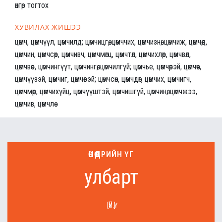
өнгөр тогтох
ХУВИЛАХ ЖИШЭЭ
цөмч, цөмчүүл, цөмчилд; цөмчицгөө, цөмччих, цөмчизнө; цөмчиж, цөмчөөд,
цөмчин, цөмчсөөр, цөмчивч, цөмчмөгц, цөмчтөл, цөмчихлөөр, цөмчвөл,
цөмчвөөс, цөмчингүүт, цөмчингөө, цөмчилгүй; цөмчье, цөмчөөрэй, цөмчөөч,
цөмчүүзэй, цөмчиг, цөмчөөсэй; цөмчсөн, цөмчдөг, цөмчих, цөмчигч,
цөмчмөөр, цөмчихүйц, цөмчүүштэй, цөмчишгүй, цөмчинө, цөмчжээ,
цөмчив, цөмчлөө
ӨНӨӨДРИЙН ҮГ
улбарт
[ҮЙ.Ү]