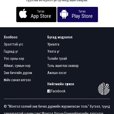
суулгаж интернэтгүй орчинд ашиглаарай.
Татах
Татах
App Store
Play Store
Холбоос
Бусад мэдээлэл
Эрэлттэй үгс
Уриалга
Гадаад үг
Уялга үг
Улс орны нэр
Толийн тухай
Аймаг, сумын нэр
Толь ашиглах заавар
Зөв бичгийн дүрэм
Ажлын хэсэг
Үгийн санал илгээх
Нийгмийн сүлжээ
Facebook
© “Монгол хэлний зөв бичих дүрмийн журамласан толь” бүтээл, түүнд
хамааралтай цахим санг Монгол Улсын Ерөнхийлөгчийн дэргэдэх