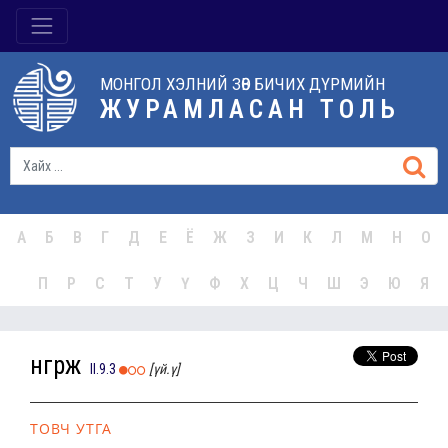
МОНГОЛ ХЭЛНИЙ ЗӨВ БИЧИХ ДҮРМИЙН
ЖУРАМЛАСАН ТОЛЬ
А
Б
В
Г
Д
Е
Ё
Ж
З
И
К
Л
М
Н
О
П
Р
С
Т
У
Ү
Ф
Х
Ц
Ч
Ш
Э
Ю
Я
өнгөрж
II.9.3
[үй.ү]
ТОВЧ УТГА