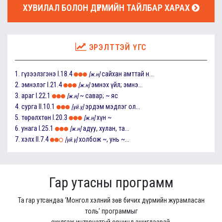
ХУВИЛАЛ БОЛОН ДҮРМИЙН ТАЙЛБАР ХАРАХ
ЭРЭЛТТЭЙ ҮГС
1.
гүзээлзгэнэ
I.18.4
сайхан амттай н...
[ж.н]
2.
эмнэлэг
I.21.4
эмнэх үйл; эмнэ...
[ж.н]
3.
араг
I.22.1
~ савар; ~ яс
[ж.н]
4.
сурга
II.10.1
эрдэм мэдлэг ол...
[үй.ү]
5.
төрөлхтөн
I.20.3
хүн ~
[ж.н]
6.
унага
I.25.1
адуу, хулан, та...
[ж.н]
7.
хэлх
II.7.4
холбож ~, унь ~...
[үй.ү]
Гар утасны программ
Та гар утсандаа ‘Монгол хэлний зөв бичих дүрмийн журамласан
толь’ программыг